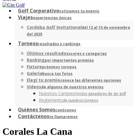
Golf Corporativo
cotizamos tu evento
Viajes
experiencias únicas
Cordoba Golf Invitational
del 12 al 15 de noviembre
del 2025
Torneos
resultados y rankings
Últimos resultados
scores y categorias
Ranking
por importantes premios
Fixture
próximos torneos
Galería
busca tus fotos
Elegí tu premio
conoce las diferentes opciones
Videos
de algunos de nuestros eventos
Nuestros Campeones
los ganadores de gin golf
Reglamento
de nuestros torneos
Quiénes Somos
conócenos
Contáctenos
te llamaremos
Corales La Cana