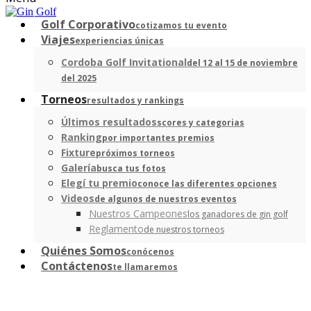
Golf Corporativo
cotizamos tu evento
Viajes
experiencias únicas
Cordoba Golf Invitational
del 12 al 15 de noviembre
del 2025
Torneos
resultados y rankings
Últimos resultados
scores y categorias
Ranking
por importantes premios
Fixture
próximos torneos
Galería
busca tus fotos
Elegí tu premio
conoce las diferentes opciones
Videos
de algunos de nuestros eventos
Nuestros Campeones
los ganadores de gin golf
Reglamento
de nuestros torneos
Quiénes Somos
conócenos
Contáctenos
te llamaremos