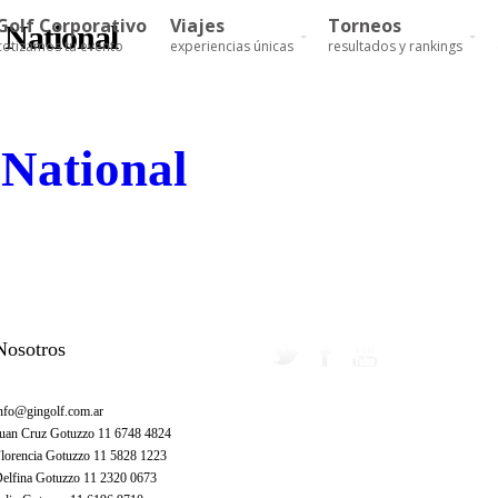
Golf Corporativo
Viajes
Torneos
 National
cotizamos tu evento
experiencias únicas
resultados y rankings
National
Nosotros
nfo@gingolf.com.ar
uan Cruz Gotuzzo 11 6748 4824
lorencia Gotuzzo 11 5828 1223
elfina Gotuzzo 11 2320 0673