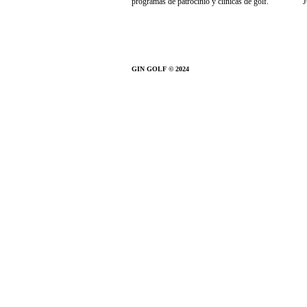
programas de patrocinio y clínicas de golf.
J
GIN GOLF © 2024