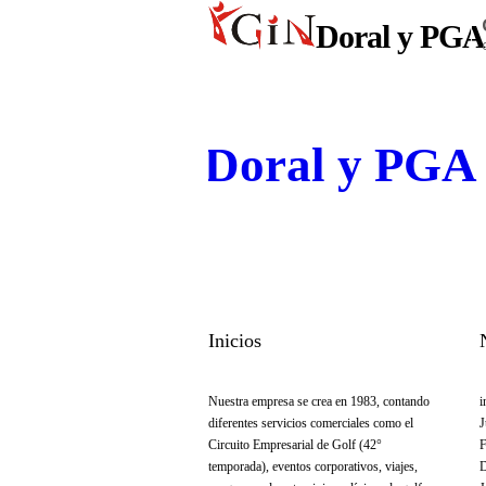
Doral y PGA
Doral y PGA 
Inicios
Nuestra empresa se crea en 1983, contando
i
diferentes servicios comerciales como el
J
Circuito Empresarial de Golf (42°
F
temporada), eventos corporativos, viajes,
D