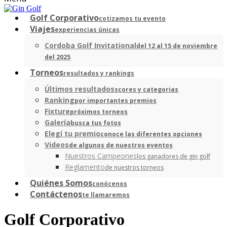
Golf Corporativo
cotizamos tu evento
Viajes
experiencias únicas
Cordoba Golf Invitational
del 12 al 15 de noviembre
del 2025
Torneos
resultados y rankings
Últimos resultados
scores y categorias
Ranking
por importantes premios
Fixture
próximos torneos
Galería
busca tus fotos
Elegí tu premio
conoce las diferentes opciones
Videos
de algunos de nuestros eventos
Nuestros Campeones
los ganadores de gin golf
Reglamento
de nuestros torneos
Quiénes Somos
conócenos
Contáctenos
te llamaremos
Golf Corporativo