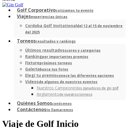
Golf Corporativo
cotizamos tu evento
Viajes
experiencias únicas
Cordoba Golf Invitational
del 12 al 15 de noviembre
del 2025
Torneos
resultados y rankings
Últimos resultados
scores y categorias
Ranking
por importantes premios
Fixture
próximos torneos
Galería
busca tus fotos
Elegí tu premio
conoce las diferentes opciones
Videos
de algunos de nuestros eventos
Nuestros Campeones
los ganadores de gin golf
Reglamento
de nuestros torneos
Quiénes Somos
conócenos
Contáctenos
te llamaremos
Viaje de Golf Inicio