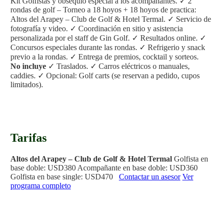
Kit Golfistas y obsequio especial a los acompañantes.
✓ 2
rondas de golf – Torneo a 18 hoyos + 18 hoyos de practica:
Altos del Arapey – Club de Golf & Hotel Termal.
✓ Servicio de
fotografía y video.
✓ Coordinación en sitio y asistencia
personalizada por el staff de Gin Golf.
✓ Resultados online.
✓
Concursos especiales durante las rondas.
✓ Refrigerio y snack
previo a la rondas.
✓ Entrega de premios, cocktail y sorteos.
No incluye
✓ Traslados.
✓ Carros eléctricos o manuales,
caddies.
✓ Opcional: Golf carts (se reservan a pedido, cupos
limitados).
Tarifas
Altos del Arapey – Club de Golf & Hotel Termal
Golfista en
base doble: USD380
Acompañante en base doble: USD360
Golfista en base single: USD470
Contactar un asesor
Ver
programa completo