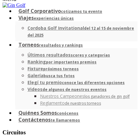
Golf Corporativo
cotizamos tu evento
Viajes
experiencias únicas
Cordoba Golf Invitational
del 12 al 15 de noviembre
del 2025
Torneos
resultados y rankings
Últimos resultados
scores y categorias
Ranking
por importantes premios
Fixture
próximos torneos
Galería
busca tus fotos
Elegí tu premio
conoce las diferentes opciones
Videos
de algunos de nuestros eventos
Nuestros Campeones
los ganadores de gin golf
Reglamento
de nuestros torneos
Quiénes Somos
conócenos
Contáctenos
te llamaremos
Circuitos