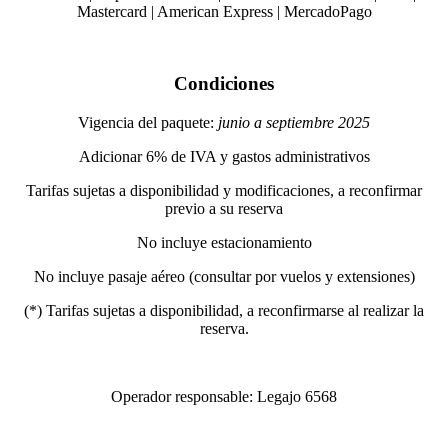
cuadrada) mas o menos entre Lincoln Road, Sixth
Mastercard | American Express | MercadoPago
Street, Ocean Drive y Alton Road. Es una ventana al
.
movimiento artístico del siglo veinte y en ella
encontramos docenas de edificios restaurados de esa
Condiciones
característica arquitectura.
Vigencia del paquete:
junio a septiembre 2025
Miami Beach proporciona una gran cantidad de
lugares para la vida nocturna. Los grandes hoteles
Adicionar 6% de IVA y gastos administrativos
tienen elaborados espectáculos y el Distrito Art Deco
Tarifas sujetas a disponibilidad y modificaciones, a reconfirmar
está lleno de bares y centros nocturnos. Busque una
previo a su reserva
copia gratuita del »This week in Miami-Miami
No incluye estacionamiento
Beach» en cualquier hotel. Ahí encontrará una lista
completa de todos los eventos en materia de
No incluye pasaje aéreo (consultar por vuelos y extensiones)
espectáculos y entretenimientos.
(*) Tarifas sujetas a disponibilidad, a reconfirmarse al realizar la
reserva.
.
Operador responsable: Legajo 6568
.