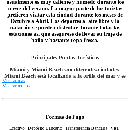
usualmente es muy caliente y húmedo durante los
meses del verano. La mayor parte de los turistas
prefieren visitar esta ciudad durante los meses de
Octubre a Abril. Los deportes al aire libre y la
natación se pueden disfrutar durante todas las
estaciones así que asegúrese de llevar su traje de
baño y bastante ropa fresca.
Principales Puntos Turísticos
Miami y Miami Beach son diferentes ciudades.
Miami Beach está localizada a la orilla del mar y es
Mostrar más
eminentemente de orientación turística, en ella se
Mostrar menos
encuentran básicamente hoteles y departamentos
.
para vacaciones. Miami se localiza en la parte de
tierra adentro y es una ciudad cosmopolita con
.
ligero sabor Latinoamericano.
Formas de Pago
El distrito Art Deco de Miami Beach ocupa un
espacio compacto de 2.6 km cuadrados (1 milla
Efectivo | Depósito Bancario | Transferencia Bancaria | Visa |