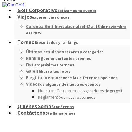
Golf Corporativo
cotizamos tu evento
Viajes
experiencias únicas
Cordoba Golf Invitational
del 12 al 15 de noviembre
del 2025
Torneos
resultados y rankings
Últimos resultados
scores y categorias
Ranking
por importantes premios
Fixture
próximos torneos
Galería
busca tus fotos
Elegí tu premio
conoce las diferentes opciones
Videos
de algunos de nuestros eventos
Nuestros Campeones
los ganadores de gin golf
Reglamento
de nuestros torneos
Quiénes Somos
conócenos
Contáctenos
te llamaremos