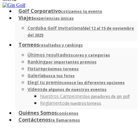
Golf Corporativo
cotizamos tu evento
Viajes
experiencias únicas
Cordoba Golf Invitational
del 12 al 15 de noviembre
del 2025
Torneos
resultados y rankings
Últimos resultados
scores y categorias
Ranking
por importantes premios
Fixture
próximos torneos
Galería
busca tus fotos
Elegí tu premio
conoce las diferentes opciones
Videos
de algunos de nuestros eventos
Nuestros Campeones
los ganadores de gin golf
Reglamento
de nuestros torneos
Quiénes Somos
conócenos
Contáctenos
te llamaremos