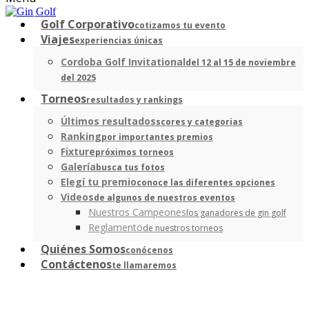
Golf Corporativo
cotizamos tu evento
Viajes
experiencias únicas
Cordoba Golf Invitational
del 12 al 15 de noviembre
del 2025
Torneos
resultados y rankings
Últimos resultados
scores y categorias
Ranking
por importantes premios
Fixture
próximos torneos
Galería
busca tus fotos
Elegí tu premio
conoce las diferentes opciones
Videos
de algunos de nuestros eventos
Nuestros Campeones
los ganadores de gin golf
Reglamento
de nuestros torneos
Quiénes Somos
conócenos
Contáctenos
te llamaremos