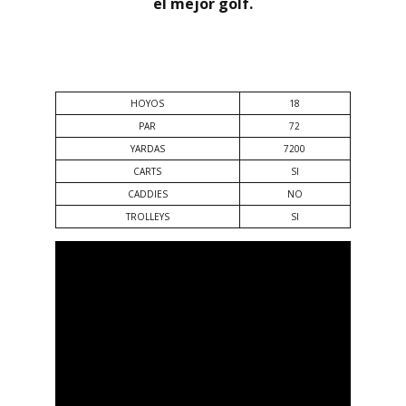
el mejor golf.
.
HOYOS
18
PAR
72
YARDAS
7200
CARTS
SI
CADDIES
NO
TROLLEYS
SI