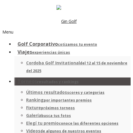
Menu
Golf Corporativo
cotizamos tu evento
Viajes
experiencias únicas
Cordoba Golf Invitational
del 12 al 15 de noviembre
del 2025
Torneos
resultados y rankings
Últimos resultados
scores y categorias
Ranking
por importantes premios
Fixture
próximos torneos
Galería
busca tus fotos
Elegí tu premio
conoce las diferentes opciones
Videos
de algunos de nuestros eventos