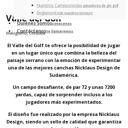
Nuestros Campeones
los ganadores de gin golf
Reglamento
de nuestros torneos
Valle del Golf
Quiénes Somos
conócenos
Contáctenos
te llamaremos
Malagueño, Córdoba
El Valle del Golf te ofrece la posibilidad de jugar
en un lugar único que combina la belleza del
paisaje serrano con la emoción de experimentar
una de las mejores canchas Nicklaus Design de
Sudamérica.
Un campo desafiante, de par 72 y unas 7200
yardas, capaz de sorprender incluso a los
jugadores más experimentados.
El diseño fue realizado por la empresa Nicklaus
Design, siendo un sello de calidad que garantiza