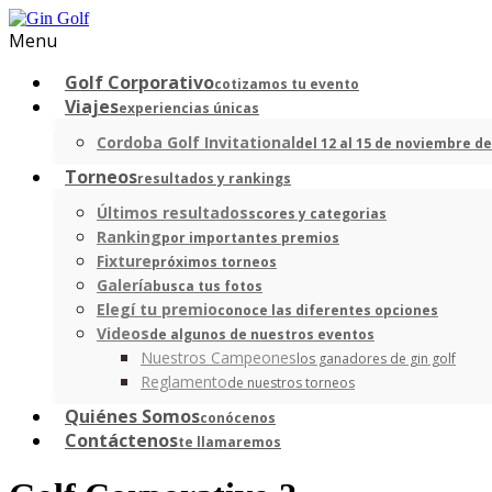
Menu
Golf Corporativo
cotizamos tu evento
Viajes
experiencias únicas
Cordoba Golf Invitational
del 12 al 15 de noviembre de
Torneos
resultados y rankings
Últimos resultados
scores y categorias
Ranking
por importantes premios
Fixture
próximos torneos
Galería
busca tus fotos
Elegí tu premio
conoce las diferentes opciones
Videos
de algunos de nuestros eventos
Nuestros Campeones
los ganadores de gin golf
Reglamento
de nuestros torneos
Quiénes Somos
conócenos
Contáctenos
te llamaremos