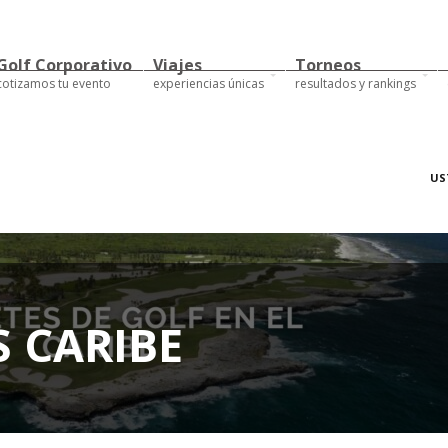
Golf Corporativo
Viajes
Torneos
cotizamos tu evento
experiencias únicas
resultados y rankings
US
 CARIBE