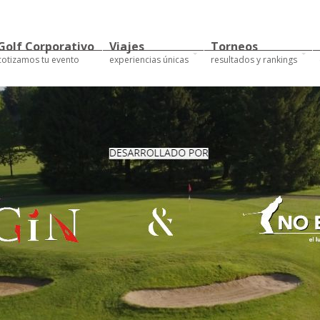
Golf Corporativo
Viajes
Torneos
cotizamos tu evento
experiencias únicas
resultados y rankings