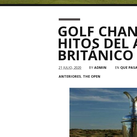
GOLF CHAN
HITOS DEL 
BRITÁNICO
21 JULIO, 2020
BY
ADMIN
EN
QUE PASA
ANTERIORES
,
THE OPEN