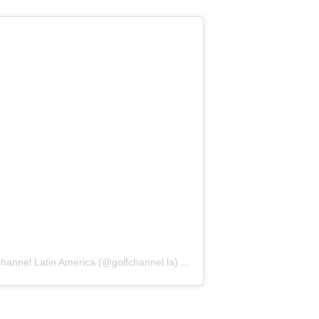
hannel Latin America (@golfchannel.la)
el
17 Jul, 2020 a las 3:00 PDT