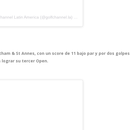
hannel Latin America (@golfchannel.la)
el
17 Jul, 2020 a las 5:01 PDT
ytham & St Annes, con un score de 11 bajo par y por dos golpes
a lograr su tercer Open.