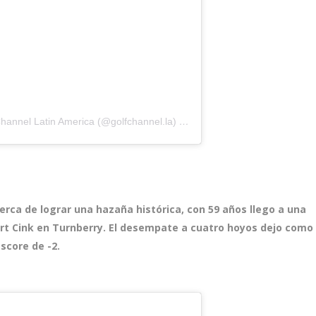
hannel Latin America (@golfchannel.la)
el
18 Jul, 2020 a las 10:00 PD
ca de lograr una hazaña histórica, con 59 años llego a una
art Cink en Turnberry. El desempate a cuatro hoyos dejo como
 score de -2.