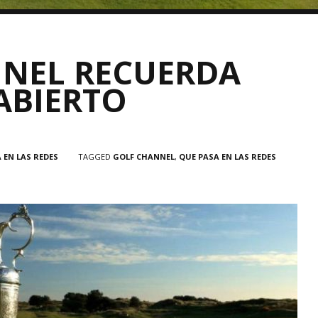
NEL RECUERDA
ABIERTO
 EN LAS REDES
TAGGED
GOLF CHANNEL
,
QUE PASA EN LAS REDES