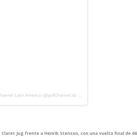
hannel Latin America (@golfchannel.la)
el
19 Jul, 2020 a las 11:00 PD
 Claret Jug frente a Henrik Stenson, con una vuelta final de 66