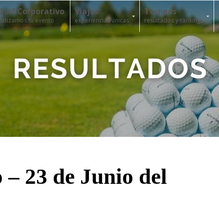
Golf Corporativo
Viajes
Torneos
cotizamos tu evento
experiencias únicas
resultados y rankings
– 23 de Junio del