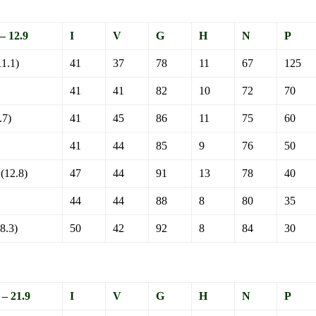
 12.9
I
V
G
H
N
P
1.1)
41
37
78
11
67
125
41
41
82
10
72
70
7)
41
45
86
11
75
60
41
44
85
9
76
50
12.8)
47
44
91
13
78
40
44
44
88
8
80
35
8.3)
50
42
92
8
84
30
 21.9
I
V
G
H
N
P