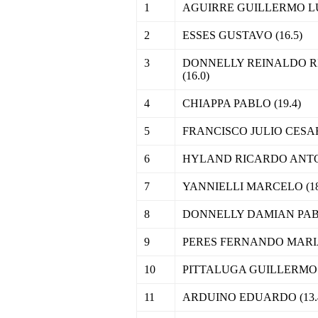
1
AGUIRRE GUILLERMO LUI
2
ESSES GUSTAVO (16.5)
3
DONNELLY REINALDO 
(16.0)
4
CHIAPPA PABLO (19.4)
5
FRANCISCO JULIO CESAR 
6
HYLAND RICARDO ANTON
7
YANNIELLI MARCELO (18
8
DONNELLY DAMIAN PABL
9
PERES FERNANDO MARIA
10
PITTALUGA GUILLERMO (
11
ARDUINO EDUARDO (13.