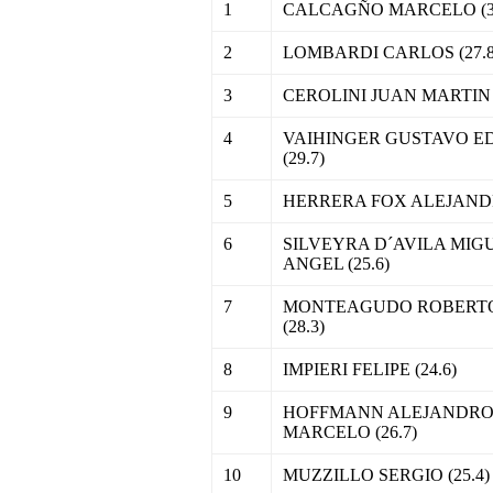
1
CALCAGÑO MARCELO (35
2
LOMBARDI CARLOS (27.8
3
CEROLINI JUAN MARTIN (
4
VAIHINGER GUSTAVO 
(29.7)
5
HERRERA FOX ALEJANDR
6
SILVEYRA D´AVILA MIG
ANGEL (25.6)
7
MONTEAGUDO ROBERT
(28.3)
8
IMPIERI FELIPE (24.6)
9
HOFFMANN ALEJANDR
MARCELO (26.7)
10
MUZZILLO SERGIO (25.4)