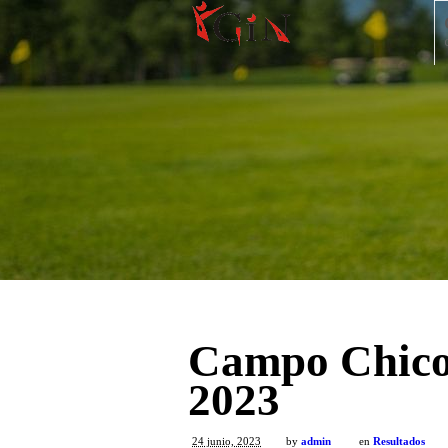
Campo Chico 
2023
24 junio, 2023
by
admin
en
Resultados