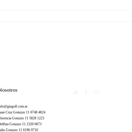
Nosotros
nfo@gingolf.com.ar
uan Cruz Gotuzzo 11 6748 4824
lorencia Gotuzzo 11 5828 1223
elfina Gotuzzo 11 2320 0673
ulio Gotuzzo 11 6196 9710