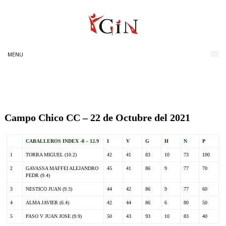
MENU
Campo Chico CC – 22 de Octubre del 2021
CABALLEROS INDEX -8 – 12.9
I
V
G
H
N
P
1
TORRA MIGUEL (10.2)
42
41
83
10
73
100
2
GAVASSA MAFFEI ALEJANDRO
45
41
86
9
77
70
PEDR (9.4)
3
NESTICO JUAN (9.3)
44
42
86
9
77
60
4
ALMA JAVIER (6.4)
42
44
86
6
80
50
5
PASO V JUAN JOSE (9.9)
50
43
93
10
83
40