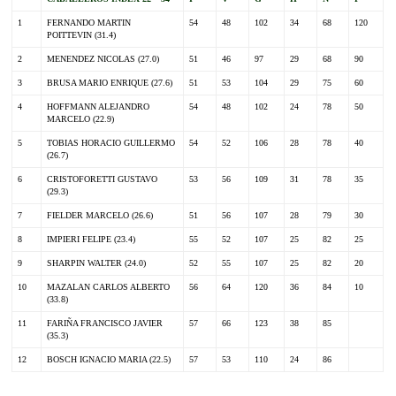
1
FERNANDO MARTIN
54
48
102
34
68
120
POITTEVIN (31.4)
2
MENENDEZ NICOLAS (27.0)
51
46
97
29
68
90
3
BRUSA MARIO ENRIQUE (27.6)
51
53
104
29
75
60
4
HOFFMANN ALEJANDRO
54
48
102
24
78
50
MARCELO (22.9)
5
TOBIAS HORACIO GUILLERMO
54
52
106
28
78
40
(26.7)
6
CRISTOFORETTI GUSTAVO
53
56
109
31
78
35
(29.3)
7
FIELDER MARCELO (26.6)
51
56
107
28
79
30
8
IMPIERI FELIPE (23.4)
55
52
107
25
82
25
9
SHARPIN WALTER (24.0)
52
55
107
25
82
20
10
MAZALAN CARLOS ALBERTO
56
64
120
36
84
10
(33.8)
11
FARIÑA FRANCISCO JAVIER
57
66
123
38
85
(35.3)
12
BOSCH IGNACIO MARIA (22.5)
57
53
110
24
86