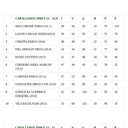
CABALLEROS INDEX 13 – 21.9
I
V
G
H
N
P
1
MACCARONE PABLO (21.7)
49
44
93
23
70
110
2
LAGOS CARLOS MARIA (20.6)
43
52
95
22
73
70
3
CHIAPPA PABLO (20.8)
48
49
97
22
75
60
4
FIEL HERNAN DIEGO (20.4)
54
44
98
21
77
50
5
ESSES GUSTAVO (19.5)
51
47
98
20
78
40
6
CERDEIRO ARIEL MARCOS
47
46
93
15
78
35
(14.9)
7
CARTAÑA PABLO (15.2)
47
52
99
16
83
30
8
COSSALTER DIEGO LUIS (13.6)
50
49
99
14
85
25
9
GONZALEZ GUERRICO
61
55
116
22
94
20
EZEQUIEL (20.8)
10
VILA BALTA JOAN (18.2)
55
60
115
19
96
10
CABALLEROS INDEX 22 – 54
I
V
G
H
N
P