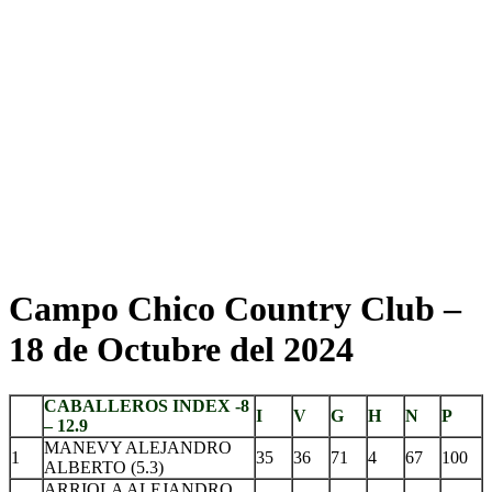
Campo Chico Country Club –
18 de Octubre del 2024
CABALLEROS INDEX -8
I
V
G
H
N
P
– 12.9
MANEVY ALEJANDRO
1
35
36
71
4
67
100
ALBERTO (5.3)
ARRIOLA ALEJANDRO