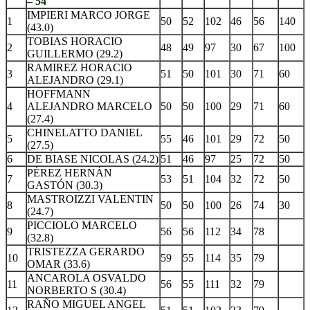
– 54
IMPIERI MARCO JORGE
1
50
52
102
46
56
140
(43.0)
TOBIAS HORACIO
2
48
49
97
30
67
100
GUILLERMO (29.2)
RAMIREZ HORACIO
3
51
50
101
30
71
60
ALEJANDRO (29.1)
HOFFMANN
4
ALEJANDRO MARCELO
50
50
100
29
71
60
(27.4)
CHINELATTO DANIEL
5
55
46
101
29
72
50
(27.5)
6
DE BIASE NICOLAS (24.2)
51
46
97
25
72
50
PÉREZ HERNÁN
7
53
51
104
32
72
50
GASTÓN (30.3)
MASTROIZZI VALENTIN
8
50
50
100
26
74
30
(24.7)
PICCIOLO MARCELO
9
56
56
112
34
78
(32.8)
TRISTEZZA GERARDO
10
59
55
114
35
79
OMAR (33.6)
ANCAROLA OSVALDO
11
56
55
111
32
79
NORBERTO S (30.4)
RAÑO MIGUEL ANGEL