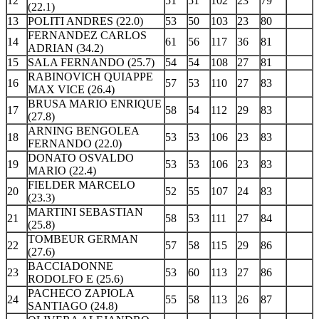
12
51
51
102
23
79
(22.1)
13
POLITI ANDRES (22.0)
53
50
103
23
80
FERNANDEZ CARLOS
14
61
56
117
36
81
ADRIAN (34.2)
15
SALA FERNANDO (25.7)
54
54
108
27
81
RABINOVICH QUIAPPE
16
57
53
110
27
83
MAX VICE (26.4)
BRUSA MARIO ENRIQUE
17
58
54
112
29
83
(27.8)
ARNING BENGOLEA
18
53
53
106
23
83
FERNANDO (22.0)
DONATO OSVALDO
19
53
53
106
23
83
MARIO (22.4)
FIELDER MARCELO
20
52
55
107
24
83
(23.3)
MARTINI SEBASTIAN
21
58
53
111
27
84
(25.8)
TOMBEUR GERMAN
22
57
58
115
29
86
(27.6)
BACCIADONNE
23
53
60
113
27
86
RODOLFO E (25.6)
PACHECO ZAPIOLA
24
55
58
113
26
87
SANTIAGO (24.8)