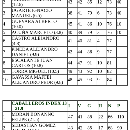
2
43
42
85
12
73
40
(12.6)
UGARTE IGNACIO
3
38
41
79
6
73
40
MANUEL (6.5)
GUEVARA ALBERTO
4
45
41
86
10
76
10
(10.0)
5
ACUÑA MARCELO (3.8)
40
39
79
3
76
10
CASTRO ALEJANDRO
6
41
40
81
4
77
(4.8)
PINEDA ALEJANDRO
7
42
44
86
9
77
DANIEL (9.9)
ESCALANTE JUAN
8
44
47
91
10
81
CARLOS (10.8)
9
TORRA MIGUEL (10.5)
49
43
92
10
82
GAVASSA MAFFEI
10
48
45
93
9
84
ALEJANDRO PEDR (9.8)
.
CABALLEROS INDEX 13
I
V
G
H
N
P
– 21.9
MORAN BONANNO
1
47
41
88
22
66
110
FELIPE (21.5)
SEBASTIAN GOMEZ
2
43
42
85
17
68
90