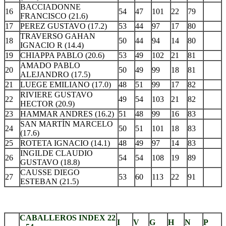
BACCIADONNE
16
54
47
101
22
79
FRANCISCO (21.6)
17
PEREZ GUSTAVO (17.2)
53
44
97
17
80
TRAVERSO GAHAN
18
50
44
94
14
80
IGNACIO R (14.4)
19
CHIAPPA PABLO (20.6)
53
49
102
21
81
AMADO PABLO
20
50
49
99
18
81
ALEJANDRO (17.5)
21
LUEGE EMILIANO (17.0)
48
51
99
17
82
RIVIERE GUSTAVO
22
49
54
103
21
82
HECTOR (20.9)
23
HAMMAR ANDRES (16.2)
51
48
99
16
83
SAN MARTÍN MARCELO
24
50
51
101
18
83
(17.6)
25
ROTETA IGNACIO (14.1)
48
49
97
14
83
INGILDE CLAUDIO
26
54
54
108
19
89
GUSTAVO (18.8)
CAUSSE DIEGO
27
53
60
113
22
91
ESTEBAN (21.5)
.
CABALLEROS INDEX 22
I
V
G
H
N
P