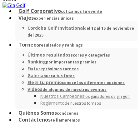
Golf Corporativo
cotizamos tu evento
Viajes
experiencias únicas
Cordoba Golf Invitational
del 12 al 15 de noviembre
del 2025
Torneos
resultados y rankings
Últimos resultados
scores y categorias
Ranking
por importantes premios
Fixture
próximos torneos
Galería
busca tus fotos
Elegí tu premio
conoce las diferentes opciones
Videos
de algunos de nuestros eventos
Nuestros Campeones
los ganadores de gin golf
Reglamento
de nuestros torneos
Quiénes Somos
conócenos
Contáctenos
te llamaremos