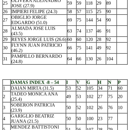
OLIVERA ALEJANDRO
25
59
59
118
29
89
JOSE (27.9)
26
IMPIERI FELIPE (24.3)
58
57
115
25
90
OBIGLIO JORGE
27
69
75
144
54
90
EDGARDO (51.0)
ALMADA JOSE LUIS
28
63
74
137
46
91
(43.5)
29
REYES JORGE LUIS (26.6)
60
60
120
28
92
FLYNN JUAN PATRICIO
30
66
75
141
49
92
(46.2)
PAMPILLO BERNARDO
31
64
66
130
26
104
(24.8)
.
DAMAS INDEX -8 – 54
I
V
G
H
N
P
1
DAIAN MIRTA (31.5)
53
52
105
34
71
60
TADEO MONICA ANA
2
49
53
102
27
75
20
(25.4)
SOBERON PATRICIA
3
50
52
102
26
76
10
(23.9)
GARIGLIO BEATRIZ
4
50
50
100
23
77
JUANA (21.5)
MENDEZ BATTISTONI
5
51
56
107
28
79