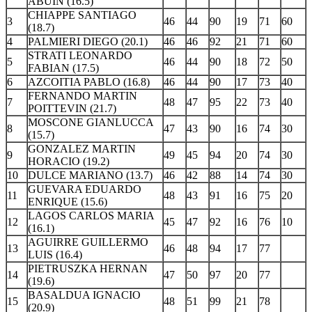
ABUIN (16.5)
CHIAPPE SANTIAGO
3
46
44
90
19
71
60
(18.7)
4
PALMIERI DIEGO (20.1)
46
46
92
21
71
60
STRATI LEONARDO
5
46
44
90
18
72
50
FABIAN (17.5)
6
AZCOITIA PABLO (16.8)
46
44
90
17
73
40
FERNANDO MARTIN
7
48
47
95
22
73
40
POITTEVIN (21.7)
MOSCONE GIANLUCCA
8
47
43
90
16
74
30
(15.7)
GONZALEZ MARTIN
9
49
45
94
20
74
30
HORACIO (19.2)
10
DULCE MARIANO (13.7)
46
42
88
14
74
30
GUEVARA EDUARDO
11
48
43
91
16
75
20
ENRIQUE (15.6)
LAGOS CARLOS MARIA
12
45
47
92
16
76
10
(16.1)
AGUIRRE GUILLERMO
13
46
48
94
17
77
LUIS (16.4)
PIETRUSZKA HERNAN
14
47
50
97
20
77
(19.6)
BASALDUA IGNACIO
15
48
51
99
21
78
(20.9)