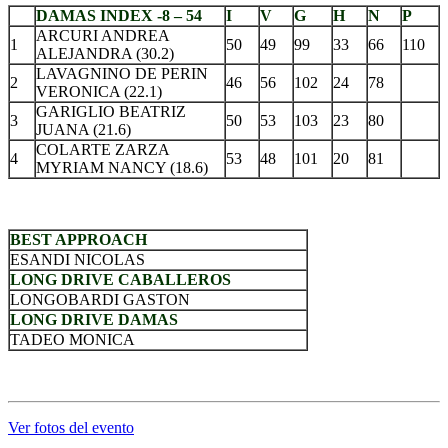
DAMAS INDEX -8 – 54
I
V
G
H
N
P
ARCURI ANDREA
1
50
49
99
33
66
110
ALEJANDRA (30.2)
LAVAGNINO DE PERIN
2
46
56
102
24
78
VERONICA (22.1)
GARIGLIO BEATRIZ
3
50
53
103
23
80
JUANA (21.6)
COLARTE ZARZA
4
53
48
101
20
81
MYRIAM NANCY (18.6)
.
BEST APPROACH
ESANDI NICOLAS
LONG DRIVE CABALLEROS
LONGOBARDI GASTON
LONG DRIVE DAMAS
TADEO MONICA
.
Ver fotos del evento