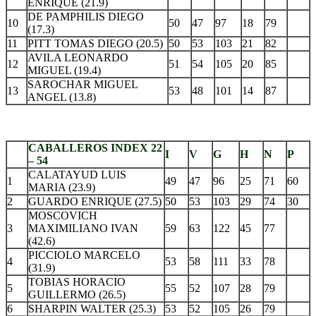
ENRIQUE (21.9)
DE PAMPHILIS DIEGO
10
50
47
97
18
79
(17.3)
11
PITT TOMAS DIEGO (20.5)
50
53
103
21
82
AVILA LEONARDO
12
51
54
105
20
85
MIGUEL (19.4)
SAROCHAR MIGUEL
13
53
48
101
14
87
ANGEL (13.8)
.
CABALLEROS INDEX 22
I
V
G
H
N
P
– 54
CALATAYUD LUIS
1
49
47
96
25
71
60
MARIA (23.9)
2
GUARDO ENRIQUE (27.5)
50
53
103
29
74
30
MOSCOVICH
3
MAXIMILIANO IVAN
59
63
122
45
77
(42.6)
PICCIOLO MARCELO
4
53
58
111
33
78
(31.9)
TOBIAS HORACIO
5
55
52
107
28
79
GUILLERMO (26.5)
6
SHARPIN WALTER (25.3)
53
52
105
26
79