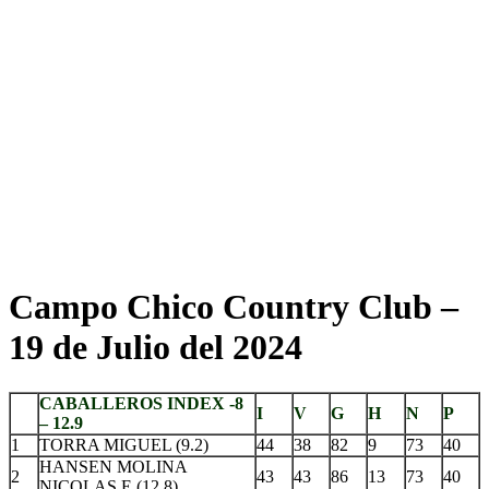
Campo Chico Country Club –
19 de Julio del 2024
CABALLEROS INDEX -8
I
V
G
H
N
P
– 12.9
1
TORRA MIGUEL (9.2)
44
38
82
9
73
40
HANSEN MOLINA
2
43
43
86
13
73
40
NICOLAS E (12.8)