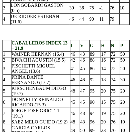
LONGOBARDI GASTON
3
39
36
75
-1
76
10
(0.5)
DE RIDDER ESTEBAN
4
46
44
90
11
79
(11.6)
.
CABALLEROS INDEX 13
I
V
G
H
N
P
– 21.9
1
WAINER HERNAN (16.4)
46
43
89
17
72
50
2
BIVACHI AGUSTIN (15.5)
42
46
88
16
72
50
FISCHETTI MIGUEL
3
41
45
86
14
72
50
ANGEL (13.6)
PRINA DANTE
4
46
46
92
18
74
30
FERNANDO (17.7)
KIRSCHENBAUM DIEGO
5
48
47
95
20
75
20
(19.7)
DONNELLY REINALDO
6
45
45
90
15
75
20
RICARDO (15.3)
JORGE JOSÉ GRIOTTI
7
46
48
94
19
75
20
(19.1)
8
SAEZ MELO GUIDO (19.2)
48
48
96
20
76
10
GARCIA CARLOS
9
49
50
99
23
76
10