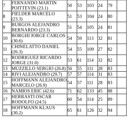
FERNANDO MARTIN
7
50
53
103
24
79
POITTEVIN (23.1)
FIELDER MARCELO
8
51
53
104
24
80
(23.3)
BURGOS ALEJANDRO
9
51
54
105
24
81
BERNARDO (23.3)
BORGHI JORGE CARLOS
10
54
59
113
32
81
(30.6)
CHINELATTO DANIEL
11
54
55
109
27
82
(26.3)
RODRIGUEZ RICARDO
12
53
61
114
32
82
JORGE (31.0)
13
MUZZILLO SERGIO (26.8)
56
55
111
28
83
14
RIVI ALEJANDRO (29.7)
57
57
114
31
83
HOFFMANN ALEJANDRO
15
54
57
111
28
83
MARCELO (26.9)
16
NAMIOS ERIC (42.6)
71
62
133
45
88
HERRASTI OSCAR
17
60
54
114
25
89
RODOLFO (24.5)
HOFFMANN KLAUS
18
65
61
126
32
94
(30.2)
.