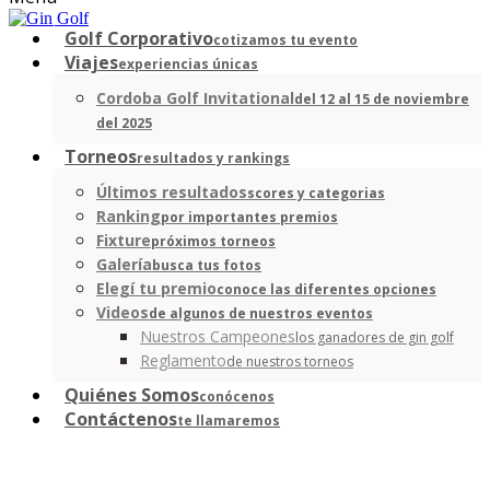
Golf Corporativo
cotizamos tu evento
Viajes
experiencias únicas
Cordoba Golf Invitational
del 12 al 15 de noviembre
del 2025
Torneos
resultados y rankings
Últimos resultados
scores y categorias
Ranking
por importantes premios
Fixture
próximos torneos
Galería
busca tus fotos
Elegí tu premio
conoce las diferentes opciones
Videos
de algunos de nuestros eventos
Nuestros Campeones
los ganadores de gin golf
Reglamento
de nuestros torneos
Quiénes Somos
conócenos
Contáctenos
te llamaremos