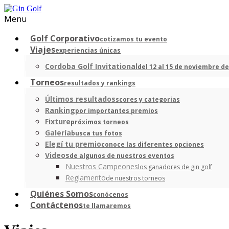
Menu
Golf Corporativo
cotizamos tu evento
Viajes
experiencias únicas
Cordoba Golf Invitational
del 12 al 15 de noviembre de
Torneos
resultados y rankings
Últimos resultados
scores y categorias
Ranking
por importantes premios
Fixture
próximos torneos
Galería
busca tus fotos
Elegí tu premio
conoce las diferentes opciones
Videos
de algunos de nuestros eventos
Nuestros Campeones
los ganadores de gin golf
Reglamento
de nuestros torneos
Quiénes Somos
conócenos
Contáctenos
te llamaremos