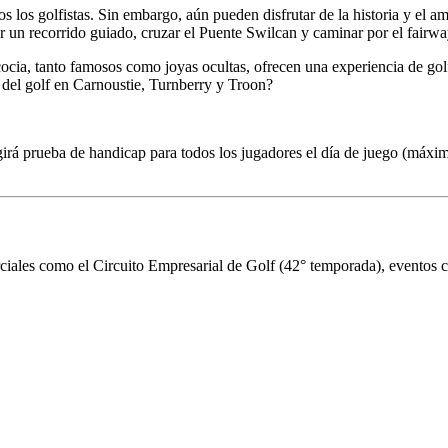
dos los golfistas. Sin embargo, aún pueden disfrutar de la historia y el a
 un recorrido guiado, cruzar el Puente Swilcan y caminar por el fairwa
cia, tanto famosos como joyas ocultas, ofrecen una experiencia de gol
te del golf en Carnoustie, Turnberry y Troon?
girá prueba de handicap para todos los jugadores el día de juego (máxim
iales como el Circuito Empresarial de Golf (42° temporada), eventos cor