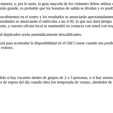
anera, y, por lo tanto, la gran mayoría de los visitantes deben utilizar e
 más grande, es probable que los horarios de salida se dividan y es posi
nscribiremos en el sorteo y los resultados se anunciarán aproximadamente
sultados se anunciarán el miércoles a las 4:30, lo que nos dará tiempo su
xito, y nuestra oficina local se mantendrá en contacto con usted con res
ud duplicados serán automáticamente descalificados.
tará para acomodar la disponibilidad en el Old Course cuando sea posi
 exitoso.
ida si hay vacantes dentro de grupos de 2 o 3 personas, o si hay ausenc
lista de espera del día cuando abra (en temporada de verano, alrededor de