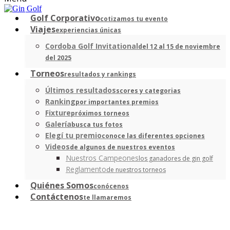
Golf Corporativo
cotizamos tu evento
Viajes
experiencias únicas
Cordoba Golf Invitational
del 12 al 15 de noviembre
del 2025
Torneos
resultados y rankings
Últimos resultados
scores y categorias
Ranking
por importantes premios
Fixture
próximos torneos
Galería
busca tus fotos
Elegí tu premio
conoce las diferentes opciones
Videos
de algunos de nuestros eventos
Nuestros Campeones
los ganadores de gin golf
Reglamento
de nuestros torneos
Quiénes Somos
conócenos
Contáctenos
te llamaremos