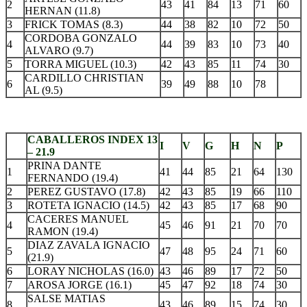
2
43
41
84
13
71
60
HERNAN (11.8)
3
FRICK TOMAS (8.3)
44
38
82
10
72
50
CORDOBA GONZALO
4
44
39
83
10
73
40
ALVARO (9.7)
5
TORRA MIGUEL (10.3)
42
43
85
11
74
30
CARDILLO CHRISTIAN
6
39
49
88
10
78
AL (9.5)
.
CABALLEROS INDEX 13
I
V
G
H
N
P
– 21.9
PRINA DANTE
1
41
44
85
21
64
130
FERNANDO (19.4)
2
PEREZ GUSTAVO (17.8)
42
43
85
19
66
110
3
ROTETA IGNACIO (14.5)
42
43
85
17
68
90
CACERES MANUEL
4
45
46
91
21
70
70
RAMON (19.4)
DIAZ ZAVALA IGNACIO
5
47
48
95
24
71
60
(21.9)
6
LORAY NICHOLAS (16.0)
43
46
89
17
72
50
7
AROSA JORGE (16.1)
45
47
92
18
74
30
SALSE MATIAS
8
43
46
89
15
74
30