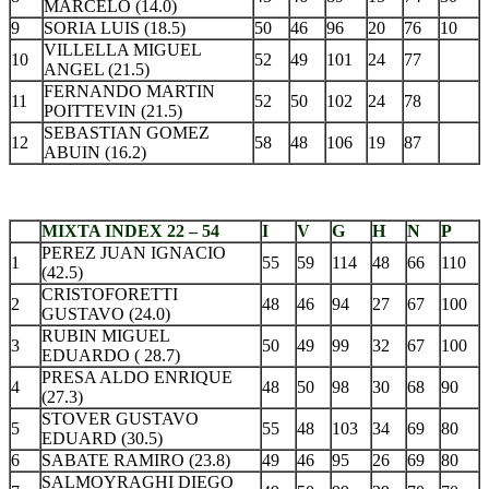
MARCELO (14.0)
9
SORIA LUIS (18.5)
50
46
96
20
76
10
VILLELLA MIGUEL
10
52
49
101
24
77
ANGEL (21.5)
FERNANDO MARTIN
11
52
50
102
24
78
POITTEVIN (21.5)
SEBASTIAN GOMEZ
12
58
48
106
19
87
ABUIN (16.2)
.
MIXTA INDEX 22 – 54
I
V
G
H
N
P
PEREZ JUAN IGNACIO
1
55
59
114
48
66
110
(42.5)
CRISTOFORETTI
2
48
46
94
27
67
100
GUSTAVO (24.0)
RUBIN MIGUEL
3
50
49
99
32
67
100
EDUARDO ( 28.7)
PRESA ALDO ENRIQUE
4
48
50
98
30
68
90
(27.3)
STOVER GUSTAVO
5
55
48
103
34
69
80
EDUARD (30.5)
6
SABATE RAMIRO (23.8)
49
46
95
26
69
80
SALMOYRAGHI DIEGO