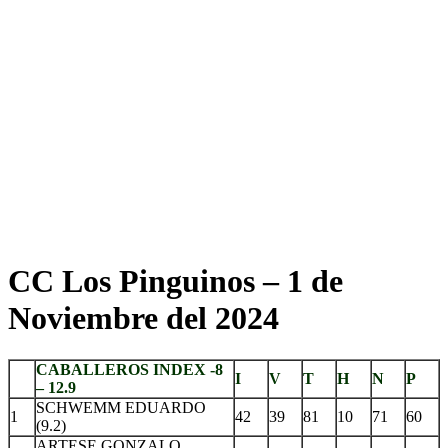
CC Los Pinguinos – 1 de
Noviembre del 2024
CABALLEROS INDEX -8
I
V
T
H
N
P
– 12.9
SCHWEMM EDUARDO
1
42
39
81
10
71
60
(9.2)
ARTESE GONZALO