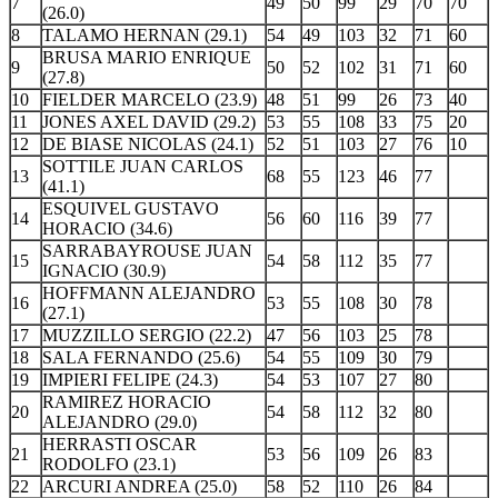
7
49
50
99
29
70
70
(26.0)
8
TALAMO HERNAN (29.1)
54
49
103
32
71
60
BRUSA MARIO ENRIQUE
9
50
52
102
31
71
60
(27.8)
10
FIELDER MARCELO (23.9)
48
51
99
26
73
40
11
JONES AXEL DAVID (29.2)
53
55
108
33
75
20
12
DE BIASE NICOLAS (24.1)
52
51
103
27
76
10
SOTTILE JUAN CARLOS
13
68
55
123
46
77
(41.1)
ESQUIVEL GUSTAVO
14
56
60
116
39
77
HORACIO (34.6)
SARRABAYROUSE JUAN
15
54
58
112
35
77
IGNACIO (30.9)
HOFFMANN ALEJANDRO
16
53
55
108
30
78
(27.1)
17
MUZZILLO SERGIO (22.2)
47
56
103
25
78
18
SALA FERNANDO (25.6)
54
55
109
30
79
19
IMPIERI FELIPE (24.3)
54
53
107
27
80
RAMIREZ HORACIO
20
54
58
112
32
80
ALEJANDRO (29.0)
HERRASTI OSCAR
21
53
56
109
26
83
RODOLFO (23.1)
22
ARCURI ANDREA (25.0)
58
52
110
26
84