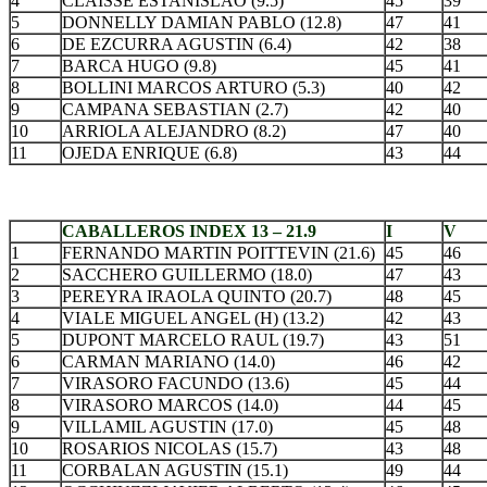
4
CLAISSE ESTANISLAO (9.5)
45
39
5
DONNELLY DAMIAN PABLO (12.8)
47
41
6
DE EZCURRA AGUSTIN (6.4)
42
38
7
BARCA HUGO (9.8)
45
41
8
BOLLINI MARCOS ARTURO (5.3)
40
42
9
CAMPANA SEBASTIAN (2.7)
42
40
10
ARRIOLA ALEJANDRO (8.2)
47
40
11
OJEDA ENRIQUE (6.8)
43
44
.
CABALLEROS INDEX 13 – 21.9
I
V
1
FERNANDO MARTIN POITTEVIN (21.6)
45
46
2
SACCHERO GUILLERMO (18.0)
47
43
3
PEREYRA IRAOLA QUINTO (20.7)
48
45
4
VIALE MIGUEL ANGEL (H) (13.2)
42
43
5
DUPONT MARCELO RAUL (19.7)
43
51
6
CARMAN MARIANO (14.0)
46
42
7
VIRASORO FACUNDO (13.6)
45
44
8
VIRASORO MARCOS (14.0)
44
45
9
VILLAMIL AGUSTIN (17.0)
45
48
10
ROSARIOS NICOLAS (15.7)
43
48
11
CORBALAN AGUSTIN (15.1)
49
44