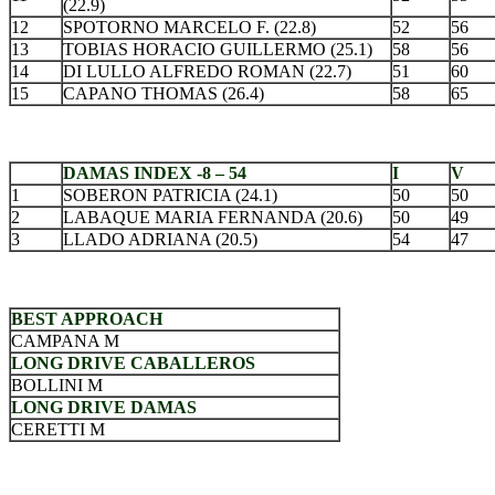
(22.9)
12
SPOTORNO MARCELO F. (22.8)
52
56
13
TOBIAS HORACIO GUILLERMO (25.1)
58
56
14
DI LULLO ALFREDO ROMAN (22.7)
51
60
15
CAPANO THOMAS (26.4)
58
65
.
DAMAS INDEX -8 – 54
I
V
1
SOBERON PATRICIA (24.1)
50
50
2
LABAQUE MARIA FERNANDA (20.6)
50
49
3
LLADO ADRIANA (20.5)
54
47
.
BEST APPROACH
CAMPANA M
LONG DRIVE CABALLEROS
BOLLINI M
LONG DRIVE DAMAS
CERETTI M
.