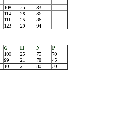
108
25
83
114
28
86
111
25
86
123
29
94
G
H
N
P
100
25
75
70
99
21
78
45
101
21
80
30