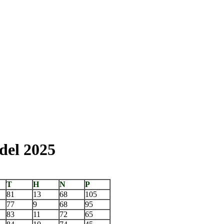
del 2025
T
H
N
P
81
13
68
105
77
9
68
95
83
11
72
65