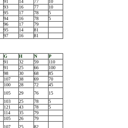
91
14
77
10
93
16
77
10
95
17
78
5
94
16
78
5
96
17
79
95
14
81
97
16
81
G
H
N
P
91
32
59
110
91
25
66
100
98
30
68
85
107
38
69
70
100
28
72
45
105
29
76
15
103
25
78
5
121
43
78
5
114
35
79
105
26
79
107
25
82