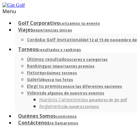
Menu
Golf Corporativo
cotizamos tu evento
Viajes
experiencias únicas
Cordoba Golf Invitational
del 12 al 15 de noviembre de
Torneos
resultados y rankings
Últimos resultados
scores y categorias
Ranking
por importantes premios
Fixture
próximos torneos
Galería
busca tus fotos
Elegí tu premio
conoce las diferentes opciones
Videos
de algunos de nuestros eventos
Nuestros Campeones
los ganadores de gin golf
Reglamento
de nuestros torneos
Quiénes Somos
conócenos
Contáctenos
te llamaremos