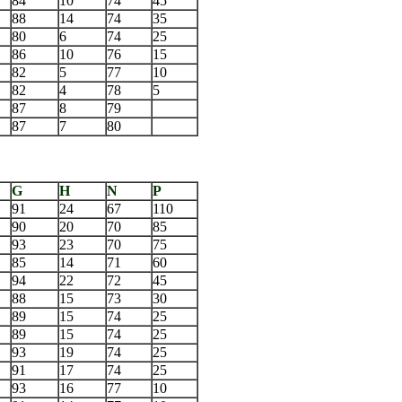
84
10
74
45
88
14
74
35
80
6
74
25
86
10
76
15
82
5
77
10
82
4
78
5
87
8
79
87
7
80
G
H
N
P
91
24
67
110
90
20
70
85
93
23
70
75
85
14
71
60
94
22
72
45
88
15
73
30
89
15
74
25
89
15
74
25
93
19
74
25
91
17
74
25
93
16
77
10