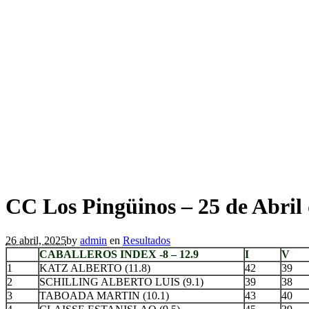
CC Los Pingüinos – 25 de Abril 
26 abril, 2025
by
admin
en
Resultados
CABALLEROS INDEX -8 – 12.9
I
V
1
KATZ ALBERTO (11.8)
42
39
2
SCHILLING ALBERTO LUIS (9.1)
39
38
3
TABOADA MARTIN (10.1)
43
40