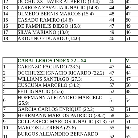
12
OCCHIUZZI JAVIER ALBERTO (13.4)
46
45
13
LARROSA ZAVALIA IGNACIO (14.8)
44
49
14
OLMEDO BERNIS MARCOS (15.4)
48
47
15
CASADO RAMIRO (14.6)
44
50
16
DE PAMPHILIS DIEGO (15.8)
47
49
17
SILVA MARIANO (13.0)
49
46
18
ARDUINO EDUARDO (14.6)
46
51
.
CABALLEROS INDEX 22 – 54
I
V
1
CARENZO FACUNDO (28.3)
47
44
2
OCCHIUZZI IGNACIO RICARDO (22.2)
47
44
3
WILLIAMS SANTIAGO (27.3)
51
47
4
CUSCUNA MARCELO (34.2)
57
50
5
FEIT IGNACIO (25.6)
52
48
HOFFMANN ALEJANDRO MARCELO
6
51
54
(25.9)
7
GARCIA CARLOS ENRIQUE (22.2)
52
51
8
HERRMANN MARCOS PATRICIO (38.2)
58
63
9
COLL ARECO MARCOS IGNACIO (31.3)
63
51
10
MARCOS LLERENA (23.6)
55
50
BURGOS ALEJANDRO BERNARDO
11
52
55