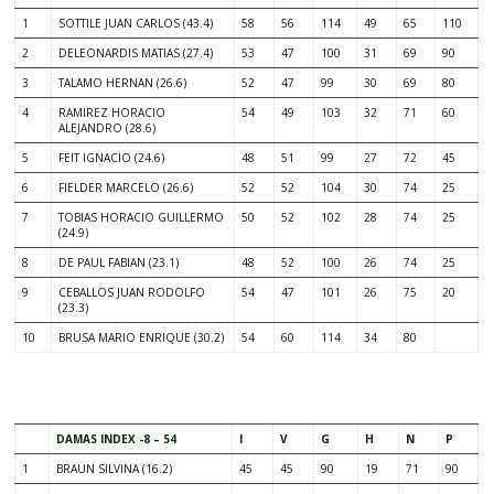
1
SOTTILE JUAN CARLOS (43.4)
58
56
114
49
65
110
2
DELEONARDIS MATIAS (27.4)
53
47
100
31
69
90
3
TALAMO HERNAN (26.6)
52
47
99
30
69
80
4
RAMIREZ HORACIO
54
49
103
32
71
60
ALEJANDRO (28.6)
5
FEIT IGNACIO (24.6)
48
51
99
27
72
45
6
FIELDER MARCELO (26.6)
52
52
104
30
74
25
7
TOBIAS HORACIO GUILLERMO
50
52
102
28
74
25
(24.9)
8
DE PAUL FABIAN (23.1)
48
52
100
26
74
25
9
CEBALLOS JUAN RODOLFO
54
47
101
26
75
20
(23.3)
10
BRUSA MARIO ENRIQUE (30.2)
54
60
114
34
80
.
DAMAS INDEX -8 – 54
I
V
G
H
N
P
1
BRAUN SILVINA (16.2)
45
45
90
19
71
90