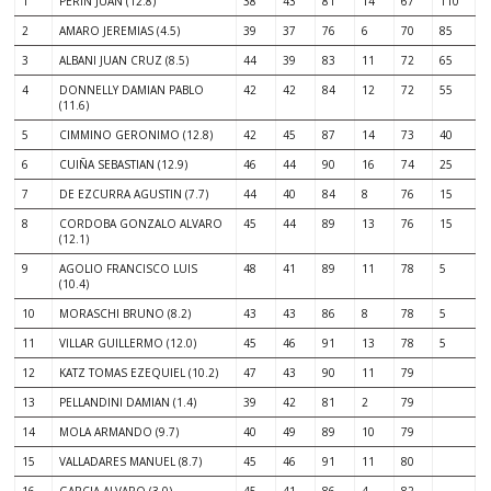
1
PERIN JUAN (12.8)
38
43
81
14
67
110
2
AMARO JEREMIAS (4.5)
39
37
76
6
70
85
3
ALBANI JUAN CRUZ (8.5)
44
39
83
11
72
65
4
DONNELLY DAMIAN PABLO
42
42
84
12
72
55
(11.6)
5
CIMMINO GERONIMO (12.8)
42
45
87
14
73
40
6
CUIÑA SEBASTIAN (12.9)
46
44
90
16
74
25
7
DE EZCURRA AGUSTIN (7.7)
44
40
84
8
76
15
8
CORDOBA GONZALO ALVARO
45
44
89
13
76
15
(12.1)
9
AGOLIO FRANCISCO LUIS
48
41
89
11
78
5
(10.4)
10
MORASCHI BRUNO (8.2)
43
43
86
8
78
5
11
VILLAR GUILLERMO (12.0)
45
46
91
13
78
5
12
KATZ TOMAS EZEQUIEL (10.2)
47
43
90
11
79
13
PELLANDINI DAMIAN (1.4)
39
42
81
2
79
14
MOLA ARMANDO (9.7)
40
49
89
10
79
15
VALLADARES MANUEL (8.7)
45
46
91
11
80