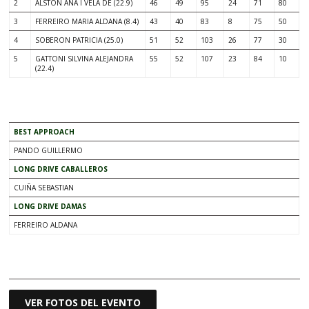
2
ALSTON ANA I VELA DE (22.9)
46
49
95
24
71
80
3
FERREIRO MARIA ALDANA (8.4)
43
40
83
8
75
50
4
SOBERON PATRICIA (25.0)
51
52
103
26
77
30
5
GATTONI SILVINA ALEJANDRA
55
52
107
23
84
10
(22.4)
.
BEST APPROACH
PANDO GUILLERMO
LONG DRIVE CABALLEROS
CUIÑA SEBASTIAN
LONG DRIVE DAMAS
FERREIRO ALDANA
.
VER FOTOS DEL EVENTO