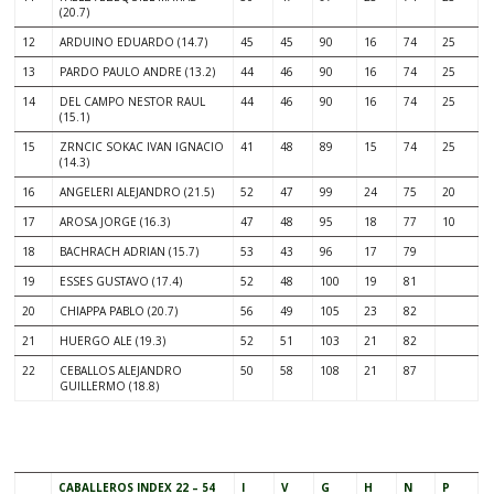
(20.7)
12
ARDUINO EDUARDO (14.7)
45
45
90
16
74
25
13
PARDO PAULO ANDRE (13.2)
44
46
90
16
74
25
14
DEL CAMPO NESTOR RAUL
44
46
90
16
74
25
(15.1)
15
ZRNCIC SOKAC IVAN IGNACIO
41
48
89
15
74
25
(14.3)
16
ANGELERI ALEJANDRO (21.5)
52
47
99
24
75
20
17
AROSA JORGE (16.3)
47
48
95
18
77
10
18
BACHRACH ADRIAN (15.7)
53
43
96
17
79
19
ESSES GUSTAVO (17.4)
52
48
100
19
81
20
CHIAPPA PABLO (20.7)
56
49
105
23
82
21
HUERGO ALE (19.3)
52
51
103
21
82
22
CEBALLOS ALEJANDRO
50
58
108
21
87
GUILLERMO (18.8)
.
CABALLEROS INDEX 22 – 54
I
V
G
H
N
P