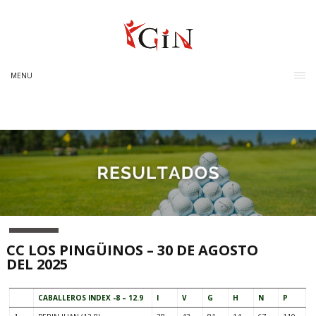
MENU
CC LOS PINGÜINOS – 30 DE AGOSTO
DEL 2025
CABALLEROS INDEX -8 – 12.9
I
V
G
H
N
P