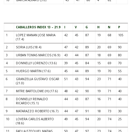
16
GARCIA ALVARO (3.0)
45
41
86
4
82
.
CABALLEROS INDEX 13 – 21.9
I
V
G
H
N
P
1
LOPEZ MANAN JOSE MARIA
42
45
87
19
68
105
(17.4)
2
SORIA LUIS (18.4)
47
42
89
20
69
90
3
URBAN TOMAS MARCOS (16.9)
43
44
87
18
69
80
4
DONNELLY LORENZO (13.6)
39
45
84
15
69
70
5
HUERGO MARTIN (17.6)
45
44
89
19
70
55
6
GRANZELLA GUSTAVO OSCAR
51
43
94
23
71
40
(21.0)
7
MITRE BARTOLOME (H) (17.6)
48
42
90
19
71
40
8
DONNELLY REINALDO
44
43
87
16
71
40
RICARDO (15.1)
9
MATARAZZO ROBERTO (16.7)
44
47
91
18
73
30
10
LOVERA CARLOS ALBERTO
49
45
94
20
74
25
(18.6)
11
FAELLA EZEQUIEL MATIAS
50
47
97
23
74
25