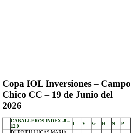
Copa IOL Inversiones – Campo
Chico CC – 19 de Junio del
2026
CABALLEROS INDEX -8 –
I
V
G
H
N
P
12.9
DURRIEU LUCAS MARIA