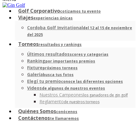
Golf Corporativo
cotizamos tu evento
Viajes
experiencias únicas
Cordoba Golf Invitational
del 12 al 15 de noviembre
del 2025
Torneos
resultados y rankings
Últimos resultados
scores y categorias
Ranking
por importantes premios
Fixture
próximos torneos
Galería
busca tus fotos
Elegí tu premio
conoce las diferentes opciones
Videos
de algunos de nuestros eventos
Nuestros Campeones
los ganadores de gin golf
Reglamento
de nuestros torneos
Quiénes Somos
conócenos
Contáctenos
te llamaremos