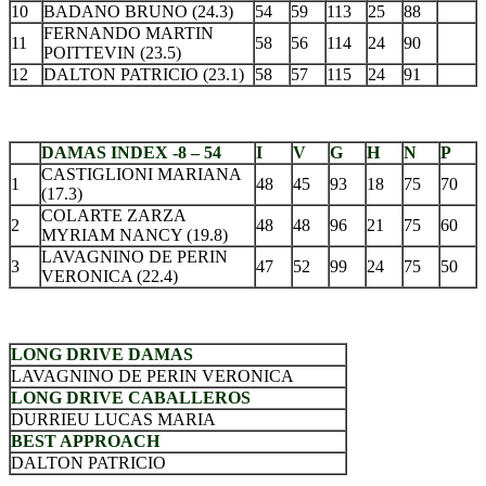
10
BADANO BRUNO (24.3)
54
59
113
25
88
FERNANDO MARTIN
11
58
56
114
24
90
POITTEVIN (23.5)
12
DALTON PATRICIO (23.1)
58
57
115
24
91
.
DAMAS INDEX -8 – 54
I
V
G
H
N
P
CASTIGLIONI MARIANA
1
48
45
93
18
75
70
(17.3)
COLARTE ZARZA
2
48
48
96
21
75
60
MYRIAM NANCY (19.8)
LAVAGNINO DE PERIN
3
47
52
99
24
75
50
VERONICA (22.4)
.
LONG DRIVE DAMAS
LAVAGNINO DE PERIN VERONICA
LONG DRIVE CABALLEROS
DURRIEU LUCAS MARIA
BEST APPROACH
DALTON PATRICIO