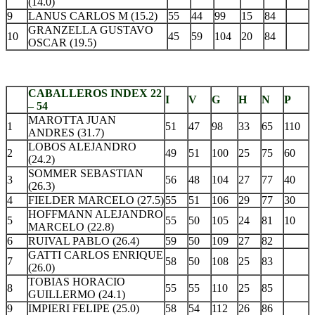
(14.0)
9
LANUS CARLOS M (15.2)
55
44
99
15
84
GRANZELLA GUSTAVO
10
45
59
104
20
84
OSCAR (19.5)
.
CABALLEROS INDEX 22
I
V
G
H
N
P
– 54
MAROTTA JUAN
1
51
47
98
33
65
110
ANDRES (31.7)
LOBOS ALEJANDRO
2
49
51
100
25
75
60
(24.2)
SOMMER SEBASTIAN
3
56
48
104
27
77
40
(26.3)
4
FIELDER MARCELO (27.5)
55
51
106
29
77
30
HOFFMANN ALEJANDRO
5
55
50
105
24
81
10
MARCELO (22.8)
6
RUIVAL PABLO (26.4)
59
50
109
27
82
GATTI CARLOS ENRIQUE
7
58
50
108
25
83
(26.0)
TOBIAS HORACIO
8
55
55
110
25
85
GUILLERMO (24.1)
9
IMPIERI FELIPE (25.0)
58
54
112
26
86