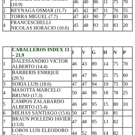
1
46
40
86
11
75
70
(10.9)
2
REYNAGA OSMAR (11.7)
45
42
87
11
76
55
3
TORRA MIGUEL (7.7)
47
43
90
7
83
30
FRANCESCHELLI
4
45
48
93
10
83
20
NICOLAS HORACIO (10.6)
.
CABALLEROS INDEX 13
I
V
G
H
N
P
– 21.9
DALESSANDRO VICTOR
1
46
43
89
14
75
70
ALBERTO (14.4)
BARBERIS ENRIQUE
2
49
47
96
21
75
60
(20.5)
3
SORIA LUIS (18.6)
47
47
94
19
75
50
MASOTTA MARCELO
4
50
46
96
18
78
25
BRUNO (17.3)
CAMPOS ZALABARDO
5
46
49
95
15
80
10
ALBERTO (15.4)
6
MILHAS SANTIAGO (15.6)
50
47
97
16
81
BRAUN POLLEDO JAVIER
7
47
48
95
13
82
(13.0)
LOBOS LUIS ELEODORO
8
44
52
96
14
82