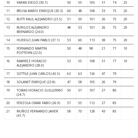
10
VARAN DIEGO (30.7)
50
55
105
31
74
25
11
BRUSA MARIO ENRIQUE (30.3)
60
48
108
33
75
20
12
BUTTI RAUL ALEJANDRO (23.5)
51
50
101
26
75
20
13
BURGOS ALEJANDRO
48
53
101
26
75
20
BERNARDO (24.0)
14
HUERGO JUAN PABLO (37.1)
53
60
113
38
75
20
15
FERNANDO MARTIN
50
48
98
21
77
10
POITTEVIN (22.0)
16
RAMIREZ HORACIO
53
55
108
31
77
10
ALEJANDRO (28.0)
17
SOTTILE JUAN CARLOS (42.5)
63
63
126
47
79
18
SOLANET ENRIQUE (23.8)
47
58
105
26
79
19
TOBIAS HORACIO GUILLERMO
50
57
107
27
80
(24.7)
20
FERZOLA OMAR FABIO (26.9)
57
55
112
27
85
21
MUÑOZ FERNANDO JAVIER
58
70
128
43
85
(41.7)
.