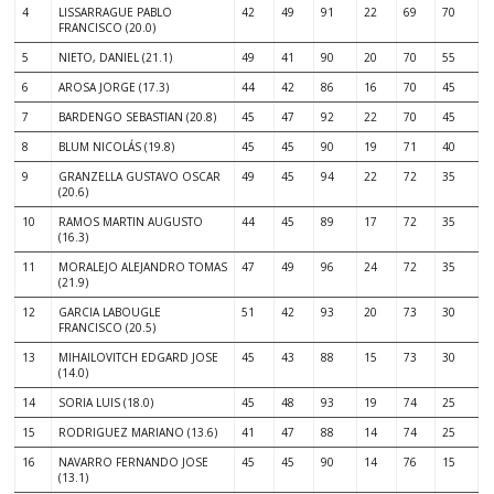
4
LISSARRAGUE PABLO
42
49
91
22
69
70
FRANCISCO (20.0)
5
NIETO, DANIEL (21.1)
49
41
90
20
70
55
6
AROSA JORGE (17.3)
44
42
86
16
70
45
7
BARDENGO SEBASTIAN (20.8)
45
47
92
22
70
45
8
BLUM NICOLÁS (19.8)
45
45
90
19
71
40
9
GRANZELLA GUSTAVO OSCAR
49
45
94
22
72
35
(20.6)
10
RAMOS MARTIN AUGUSTO
44
45
89
17
72
35
(16.3)
11
MORALEJO ALEJANDRO TOMAS
47
49
96
24
72
35
(21.9)
12
GARCIA LABOUGLE
51
42
93
20
73
30
FRANCISCO (20.5)
13
MIHAILOVITCH EDGARD JOSE
45
43
88
15
73
30
(14.0)
14
SORIA LUIS (18.0)
45
48
93
19
74
25
15
RODRIGUEZ MARIANO (13.6)
41
47
88
14
74
25
16
NAVARRO FERNANDO JOSE
45
45
90
14
76
15
(13.1)