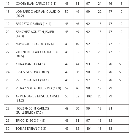
17
OXOBY JUAN CARLOS (19.1)
46
51
97
21
76
15
18
LOMBARDO ADRIAN CLAUDIO
50
49
99
22
77
10
(20.2)
19
BARRETO DAMIAN (14.4)
46
46
92
15
77
10
20
SANCHEZ AGUSTIN JAVIER
43
49
92
15
77
10
(14.3)
21
MAYORAL RICARDO (16.4)
43
49
92
15
77
10
22
VALENTINIS PABLO AUGUSTO
45
52
97
20
77
10
(18.6)
23
CURA DANIEL (14.5)
49
44
93
15
78
5
24
ESSES GUSTAVO (18.2)
48
50
98
20
78
5
25
PRIETO GABRIEL (18.1)
45
52
97
19
78
5
26
PIERAZZOLI GUILLERMO (17.9)
52
46
98
19
79
27
ARMENDARES MIGUEL ANGEL
50
52
102
23
79
(21.2)
28
HOLZKNECHT CARLOS
49
50
99
18
81
GUILLERMO (17.0)
29
TRICCI DIEGO (14.5)
46
51
97
15
82
30
TOBIAS FABIAN (19.3)
49
52
101
18
83