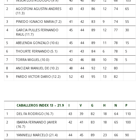
1
INSUA LUIS RODOLFO (9.9)
40
40
80
12
68
105
2
AGOSTONI AGUSTIN ANDRES
43
43
86
12
74
65
(11.3)
3
PINEDO IGNACIO MARIA (7.2)
41
42
83
9
74
55
4
GARCIA PULLES FERNANDO
45
44
89
12
77
30
RAUL (11.7)
5
ABELENDA GONZALO (10.6)
45
44
89
11
78
15
6
THOURTE FERNANDO (5.1)
41
43
84
6
78
5
7
TORRA MIGUEL (10.0)
42
46
88
10
78
5
8
ANCIZAR MANUEL DE (10.2)
48
44
92
12
80
9
PARDO VICTOR DARIO (12.2)
52
43
95
13
82
.
CABALLEROS INDEX 13 – 21.9
I
V
G
H
N
P
1
DEL FA RODRIGO (16.7)
43
39
82
18
64
110
2
IBARRA FERNANDO JAVIER
42
41
83
18
65
100
(16.7)
3
YANNIELLI MARCELO (21.4)
44
45
89
23
66
90