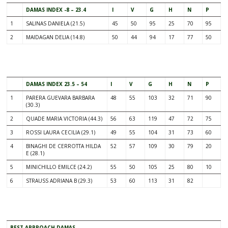
DAMAS INDEX -8 – 23.4
I
V
G
H
N
P
1
SALINAS DANIELA (21.5)
45
50
95
25
70
95
2
MAIDAGAN DELIA (14.8)
50
44
94
17
77
50
.
DAMAS INDEX 23.5 – 54
I
V
G
H
N
P
1
PARERA GUEVARA BARBARA
48
55
103
32
71
90
(30.3)
2
QUADE MARIA VICTORIA (44.3)
56
63
119
47
72
75
3
ROSSI LAURA CECILIA (29.1)
49
55
104
31
73
60
4
BINAGHI DE CERROTTA HILDA
52
57
109
30
79
20
E (28.1)
5
MINICHILLO EMILCE (24.2)
55
50
105
25
80
10
6
STRAUSS ADRIANA B (29.3)
53
60
113
31
82
.
BEST APPROACH DAMAS