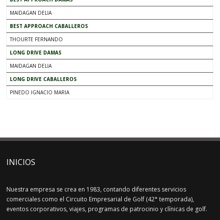
MAIDAGAN DELIA
BEST APPROACH CABALLEROS
THOURTE FERNANDO
LONG DRIVE DAMAS
MAIDAGAN DELIA
LONG DRIVE CABALLEROS
PINEDO IGNACIO MARIA
INICIOS
Nuestra empresa se crea en 1983, contando diferentes servicios
comerciales como el Circuito Empresarial de Golf (42° temporada),
eventos corporativos, viajes, programas de patrocinio y clínicas de golf.