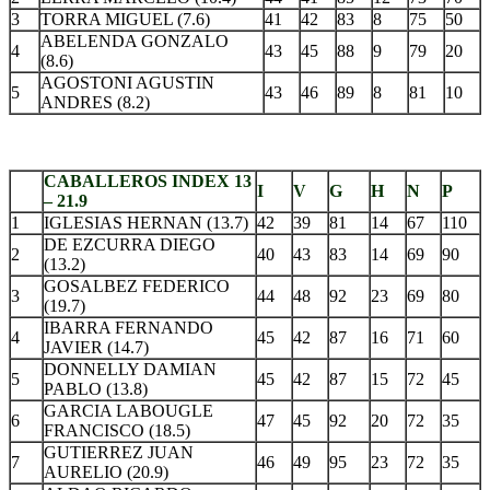
3
TORRA MIGUEL (7.6)
41
42
83
8
75
50
ABELENDA GONZALO
4
43
45
88
9
79
20
(8.6)
AGOSTONI AGUSTIN
5
43
46
89
8
81
10
ANDRES (8.2)
.
CABALLEROS INDEX 13
I
V
G
H
N
P
– 21.9
1
IGLESIAS HERNAN (13.7)
42
39
81
14
67
110
DE EZCURRA DIEGO
2
40
43
83
14
69
90
(13.2)
GOSALBEZ FEDERICO
3
44
48
92
23
69
80
(19.7)
IBARRA FERNANDO
4
45
42
87
16
71
60
JAVIER (14.7)
DONNELLY DAMIAN
5
45
42
87
15
72
45
PABLO (13.8)
GARCIA LABOUGLE
6
47
45
92
20
72
35
FRANCISCO (18.5)
GUTIERREZ JUAN
7
46
49
95
23
72
35
AURELIO (20.9)