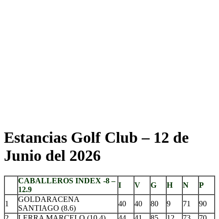
Estancias Golf Club – 12 de
Junio del 2026
CABALLEROS INDEX -8 –
I
V
G
H
N
P
12.9
GOLDARACENA
1
40
40
80
9
71
90
SANTIAGO (8.6)
2
LERRA MARCELO (10.4)
44
41
85
12
73
70