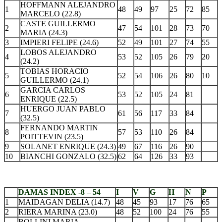
HOFFMANN ALEJANDRO
1
48
49
97
25
72
85
MARCELO (22.8)
CASTE GUILLERMO
2
47
54
101
28
73
70
MARIA (24.3)
3
IMPIERI FELIPE (24.6)
52
49
101
27
74
55
LOBOS ALEJANDRO
4
53
52
105
26
79
20
(24.2)
TOBIAS HORACIO
5
52
54
106
26
80
10
GUILLERMO (24.1)
GARCIA CARLOS
6
53
52
105
24
81
ENRIQUE (22.5)
HUERGO JUAN PABLO
7
61
56
117
33
84
(32.5)
FERNANDO MARTIN
8
57
53
110
26
84
POITTEVIN (23.5)
9
SOLANET ENRIQUE (24.3)
49
67
116
26
90
10
BIANCHI GONZALO (32.5)
62
64
126
33
93
.
DAMAS INDEX -8 – 54
I
V
G
H
N
P
1
MAIDAGAN DELIA (14.7)
48
45
93
17
76
65
2
RIERA MARINA (23.0)
48
52
100
24
76
55
BOLLINI MARIA