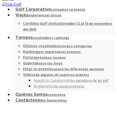
Golf Corporativo
cotizamos tu evento
Viajes
experiencias únicas
Cordoba Golf Invitational
del 12 al 15 de noviembre
del 2025
Torneos
resultados y rankings
Últimos resultados
scores y categorias
Ranking
por importantes premios
Fixture
próximos torneos
Galería
busca tus fotos
Elegí tu premio
conoce las diferentes opciones
Videos
de algunos de nuestros eventos
Nuestros Campeones
los ganadores de gin golf
Reglamento
de nuestros torneos
Quiénes Somos
conócenos
Contáctenos
te llamaremos