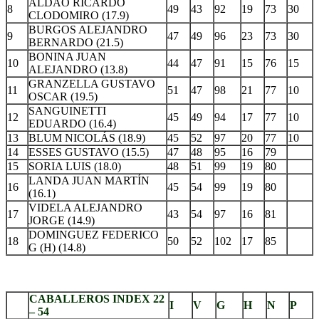
ALDAO RICARDO
8
49
43
92
19
73
30
CLODOMIRO (17.9)
BURGOS ALEJANDRO
9
47
49
96
23
73
30
BERNARDO (21.5)
BONINA JUAN
10
44
47
91
15
76
15
ALEJANDRO (13.8)
GRANZELLA GUSTAVO
11
51
47
98
21
77
10
OSCAR (19.5)
SANGUINETTI
12
45
49
94
17
77
10
EDUARDO (16.4)
13
BLUM NICOLÁS (18.9)
45
52
97
20
77
10
14
ESSES GUSTAVO (15.5)
47
48
95
16
79
15
SORIA LUIS (18.0)
48
51
99
19
80
LANDA JUAN MARTÍN
16
45
54
99
19
80
(16.1)
VIDELA ALEJANDRO
17
43
54
97
16
81
JORGE (14.9)
DOMINGUEZ FEDERICO
18
50
52
102
17
85
G (H) (14.8)
.
CABALLEROS INDEX 22
I
V
G
H
N
P
– 54