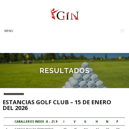
MENU
ESTANCIAS GOLF CLUB – 15 DE ENERO
DEL 2026
CABALLEROS INDEX -8 – 21.9
I
V
G
H
N
P