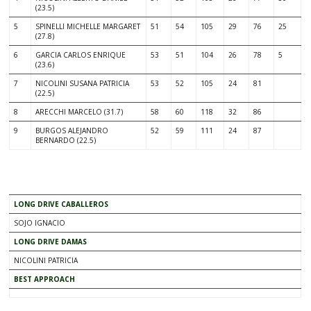
(23.5)
5
SPINELLI MICHELLE MARGARET
51
54
105
29
76
25
(27.8)
6
GARCIA CARLOS ENRIQUE
53
51
104
26
78
5
(23.6)
7
NICOLINI SUSANA PATRICIA
53
52
105
24
81
(22.5)
8
ARECCHI MARCELO (31.7)
58
60
118
32
86
9
BURGOS ALEJANDRO
52
59
111
24
87
BERNARDO (22.5)
.
LONG DRIVE CABALLEROS
SOJO IGNACIO
LONG DRIVE DAMAS
NICOLINI PATRICIA
BEST APPROACH