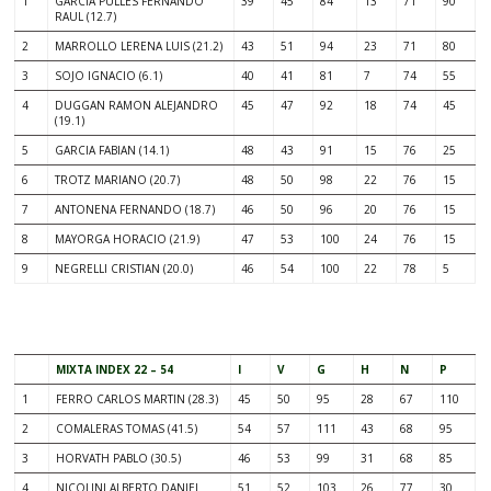
1
GARCIA PULLES FERNANDO
39
45
84
13
71
90
RAUL (12.7)
2
MARROLLO LERENA LUIS (21.2)
43
51
94
23
71
80
3
SOJO IGNACIO (6.1)
40
41
81
7
74
55
4
DUGGAN RAMON ALEJANDRO
45
47
92
18
74
45
(19.1)
5
GARCIA FABIAN (14.1)
48
43
91
15
76
25
6
TROTZ MARIANO (20.7)
48
50
98
22
76
15
7
ANTONENA FERNANDO (18.7)
46
50
96
20
76
15
8
MAYORGA HORACIO (21.9)
47
53
100
24
76
15
9
NEGRELLI CRISTIAN (20.0)
46
54
100
22
78
5
.
MIXTA INDEX 22 – 54
I
V
G
H
N
P
1
FERRO CARLOS MARTIN (28.3)
45
50
95
28
67
110
2
COMALERAS TOMAS (41.5)
54
57
111
43
68
95
3
HORVATH PABLO (30.5)
46
53
99
31
68
85
4
NICOLINI ALBERTO DANIEL
51
52
103
26
77
30