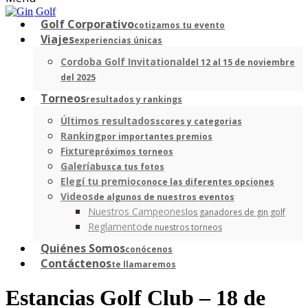
Golf Corporativo
cotizamos tu evento
Viajes
experiencias únicas
Cordoba Golf Invitational
del 12 al 15 de noviembre
del 2025
Torneos
resultados y rankings
Últimos resultados
scores y categorias
Ranking
por importantes premios
Fixture
próximos torneos
Galería
busca tus fotos
Elegí tu premio
conoce las diferentes opciones
Videos
de algunos de nuestros eventos
Nuestros Campeones
los ganadores de gin golf
Reglamento
de nuestros torneos
Quiénes Somos
conócenos
Contáctenos
te llamaremos
Estancias Golf Club – 18 de