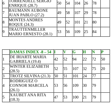
TORRENDELL SERGIO
6
50
54
104
26
78
ENRIQUE (28.7)
BAUMANN AUBONE
7
49
58
107
29
78
JUAN PABLO (27.2)
MONTES ANDRES
8
49
52
101
21
80
ROQUE (24.3)
TRAUTTENMILLER
9
53
56
109
25
84
MARIO ERNESTO (28.1)
DAMAS INDEX -8 – 54
I
V
G
H
N
P
DE IRIARTE MARIA
1
42
52
94
22
72
50
GABRIELA (19.4)
WINTER ELIZABETH
2
52
55
107
32
75
20
(28.5)
3
TROTZ SILVINA (21.3)
50
51
101
24
77
RODRIGUEZ O
4
CONNOR MARCELA
53
56
109
30
79
(26.1)
XAUBET ANA RITA
5
47
53
100
21
79
(18.3)