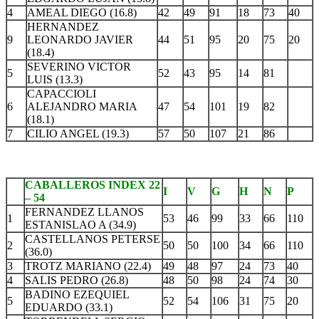
4
AMEAL DIEGO (16.8)
42
49
91
18
73
40
HERNANDEZ
9
LEONARDO JAVIER
44
51
95
20
75
20
(18.4)
SEVERINO VICTOR
5
52
43
95
14
81
LUIS (13.3)
CAPACCIOLI
6
ALEJANDRO MARIA
47
54
101
19
82
(18.1)
7
CILIO ANGEL (19.3)
57
50
107
21
86
CABALLEROS INDEX 22
I
V
G
H
N
P
– 54
FERNANDEZ LLANOS
1
53
46
99
33
66
110
ESTANISLAO A (34.9)
CASTELLANOS PETERSE
2
50
50
100
34
66
110
(36.0)
3
TROTZ MARIANO (22.4)
49
48
97
24
73
40
4
SALIS PEDRO (26.8)
48
50
98
24
74
30
BADINO EZEQUIEL
5
52
54
106
31
75
20
EDUARDO (33.1)