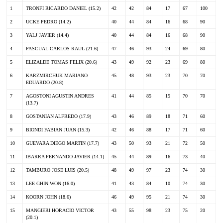
1
TRONFI RICARDO DANIEL (15.2)
42
42
84
17
67
100
2
UCKE PEDRO (14.2)
40
44
84
16
68
90
3
YALJ JAVIER (14.4)
40
44
84
16
68
90
4
PASCUAL CARLOS RAUL (21.6)
47
46
93
24
69
80
5
ELIZALDE TOMAS FELIX (20.6)
43
49
92
23
69
80
6
KARZMIRCHUK MARIANO
45
48
93
23
70
70
EDUARDO (20.8)
7
AGOSTONI AGUSTIN ANDRES
41
44
85
15
70
70
(13.7)
8
GOSTANIAN ALFREDO (17.9)
43
46
89
18
71
60
9
BIONDI FABIAN JUAN (15.3)
42
46
88
17
71
60
10
GUEVARA DIEGO MARTIN (17.7)
43
50
93
21
72
50
11
IBARRA FERNANDO JAVIER (14.1)
45
44
89
16
73
40
12
TAMBURO JOSE LUIS (20.5)
48
49
97
23
74
30
13
LEE GHIN WON (16.0)
41
43
84
10
74
30
14
KOORN JOHN (18.6)
46
49
95
21
74
30
15
MANGIERI HORACIO VICTOR
43
55
98
23
75
20
(20.1)