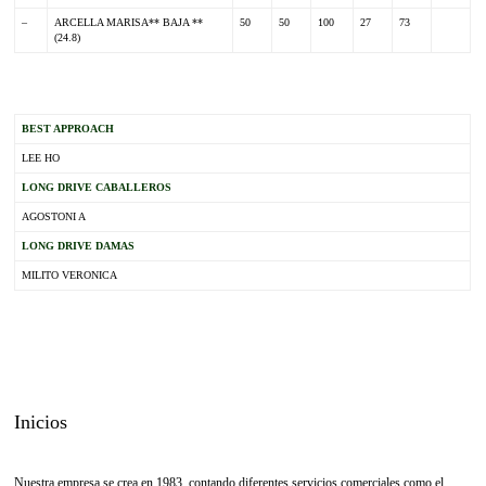
–
ARCELLA MARISA** BAJA **
50
50
100
27
73
(24.8)
.
BEST APPROACH
LEE HO
LONG DRIVE CABALLEROS
AGOSTONI A
LONG DRIVE DAMAS
MILITO VERONICA
Inicios
Nuestra empresa se crea en 1983, contando diferentes servicios comerciales como el