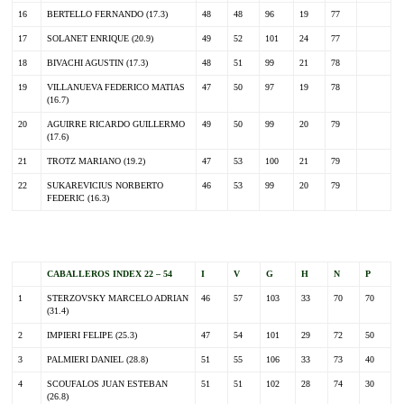
16
BERTELLO FERNANDO (17.3)
48
48
96
19
77
17
SOLANET ENRIQUE (20.9)
49
52
101
24
77
18
BIVACHI AGUSTIN (17.3)
48
51
99
21
78
19
VILLANUEVA FEDERICO MATIAS
47
50
97
19
78
(16.7)
20
AGUIRRE RICARDO GUILLERMO
49
50
99
20
79
(17.6)
21
TROTZ MARIANO (19.2)
47
53
100
21
79
22
SUKAREVICIUS NORBERTO
46
53
99
20
79
FEDERIC (16.3)
.
CABALLEROS INDEX 22 – 54
I
V
G
H
N
P
1
STERZOVSKY MARCELO ADRIAN
46
57
103
33
70
70
(31.4)
2
IMPIERI FELIPE (25.3)
47
54
101
29
72
50
3
PALMIERI DANIEL (28.8)
51
55
106
33
73
40
4
SCOUFALOS JUAN ESTEBAN
51
51
102
28
74
30
(26.8)