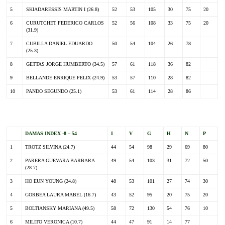
5
SKIADARESSIS MARTIN I (26.8)
52
53
105
30
75
20
6
CURUTCHET FEDERICO CARLOS
52
56
108
33
75
20
(31.9)
7
CUBILLA DANIEL EDUARDO
50
54
104
26
78
(25.3)
8
GETTAS JORGE HUMBERTO (34.5)
57
61
118
36
82
9
BELLANDE ENRIQUE FELIX (24.9)
53
57
110
28
82
10
PANDO SEGUNDO (25.1)
53
61
114
28
86
.
DAMAS INDEX -8 – 54
I
V
G
H
N
P
1
TROTZ SILVINA (24.7)
44
54
98
29
69
80
2
PARERA GUEVARA BARBARA
49
54
103
31
72
50
(28.7)
3
HO EUN YOUNG (24.8)
48
53
101
27
74
30
4
GORBEA LAURA MABEL (16.7)
43
52
95
20
75
20
5
BOLTIANSKY MARIANA (49.5)
58
72
130
54
76
10
6
MILITO VERONICA (10.7)
44
47
91
14
77