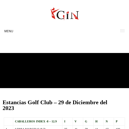
MENU
Estancias Golf Club – 29 de Diciembre del
2023
CABALLEROS INDEX -8 – 12.9
I
V
G
H
N
P