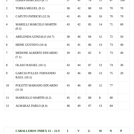
1
LERRA MARCELO (8.7)
37
41
78
11
67
100
2
TORRA MIGUEL (9.1)
38
42
80
10
70
70
3
CAPUTO PATRICIO (12.9)
41
45
86
16
70
70
4
MARELLI MARCELO MARTIN
43
42
85
14
71
60
(9.5)
5
ABELENDA GONZALO (10.7)
38
46
84
12
72
50
6
HEINE GUSTAVO (10.4)
45
41
86
13
73
40
7
MEDONE ALBERTO EDUARDO
39
43
82
9
73
40
(7.1)
8
OLASO RAFAEL (10.1)
43
44
87
13
74
30
9
GARCIA PULLES FERNANDO
42
46
88
13
75
20
RAUL (10.5)
10
POLETTI MARIANO EDUARDO
43
46
89
12
77
(11.0)
11
MARROLLO MARTIN (6.2)
45
43
88
8
80
12
ALMARAZ PABLO (8.4)
48
49
97
13
84
.
CABALLEROS INDEX 13 – 21.9
I
V
G
H
N
P