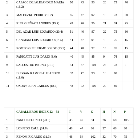
2
CAPACCIOLI ALEJANDRO MARIA
50
43
93
20
73
70
(18.2)
3
MALECZKO PEDRO (16.2)
45
47
92
19
73
60
4
RUIZ GUIÑAZU ANDRES (19.4)
49
46
95
21
74
45
5
DEL AZAR LUIS EDUARDO (20.4)
51
46
97
22
75
30
6
CANGIANI LUIS EDUARDO (14.5)
44
47
91
15
76
15
7
ROMEO GUILLERMO JORGE (13.5)
44
48
92
16
76
15
8
PANIGATTI LUIS DARIO (8.6)
40
45
85
9
76
15
9
SALLUSTRO BRUNO (21.0)
54
47
101
23
78
5
10
DUGGAN RAMON ALEJANDRO
52
47
99
19
80
(18.0)
11
OXOBY JUAN CARLOS (18.6)
48
52
100
20
80
.
CABALLEROS INDEX 22 – 54
I
V
G
H
N
P
1
PANDO SEGUNDO (23.9)
45
49
94
26
68
105
2
LONJEDO RAUL (24.6)
49
47
96
27
69
90
3
RENOM RICARDO (31.3)
48
54
102
32
70
75