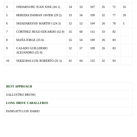
4
ONDARSUHU JUAN JOSE (34.1)
54
53
107
35
72
55
5
HEREDIA DAMIAN JAVIER (29.2)
53
56
109
32
77
20
6
SKIADARESSIS MARTIN I (24.3)
52
52
104
26
78
5
7
CORTINEZ HUGO EDUARDO (32.9)
55
60
115
33
82
8
MAÑA JORGE (23.6)
55
54
109
26
83
9
CASADO GUILLERMO
52
57
109
26
83
ALEJANDRO (25.9)
10
SEKIZAWA LUIS ROBERTO (31.5)
61
64
125
32
93
.
BEST APPROACH
SALLUSTRO BRUNO
LONG DRIVE CABALLEROS
PANIGATTI LUIS DARIO