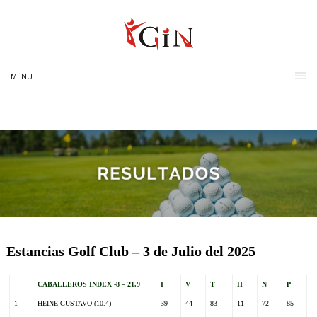
MENU
Estancias Golf Club – 3 de Julio del 2025
CABALLEROS INDEX -8 – 21.9
I
V
T
H
N
P
1
HEINE GUSTAVO (10.4)
39
44
83
11
72
85