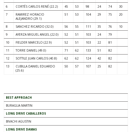
6
CORTÉS CARLOS RENÉ (22.2)
45
53
98
24
74
30
7
RAMIREZ HORACIO
51
53
104
29
75
20
ALEJANDRO (29.1)
8
SANCHEZ RICARDO (32.0)
56
55
111
35
76
10
9
AYERZA MIGUEL ANGEL (22.0)
52
51
103
24
79
10
FIELDER MARCELO (22.9)
52
51
103
22
81
11
TORRE DANIEL (49.0)
71
62
133
51
82
12
SOTTILE JUAN CARLOS (40.8)
62
62
124
42
82
13
CUBILLA DANIEL EDUARDO
50
57
107
25
82
(25.6)
.
BEST APPROACH
BURAGLIA MARTIN
LONG DRIVE CABALLEROS
BIVACHI AGUSTIN
LONG DRIVE DAMAS