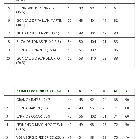
15
PRINA DANTE FERNANDO
50
49
99
18
81
(15.6)
16
GONZALEZ PITA JUAN MARTIN
53
48
101
19
82
(18.1)
17
NIETO DANIEL MARIO (17.1)
53
48
101
18
83
18
ELIZALDE TOMAS FELIX (19.5)
54
50
104
21
83
19
PURITA LEONARDO (15.4)
51
51
102
16
86
20
GONZALES OSCAR ALBERTO
52
58
110
22
88
(20.3)
.
CABALLEROS INDEX 22 – 54
I
V
G
H
N
P
1
GRAMOY RAFAEL (24.7)
44
48
92
24
68
90
2
PURITA MARTIN (23.4)
48
48
96
25
71
60
3
BARRIOS OSCAR (30.9)
46
56
102
31
71
60
4
FERNANDO MARTIN POITTEVIN
49
49
98
26
72
50
(23.5)
5
VEGA SERGIO FEDERICO (23.4)
47
51
98
25
73
40