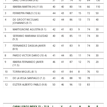
1
LANZ CHRISTIAN (9.6)
37
37
74
10
64
130
2
IBARBIA MARTIN (H) (11.8)
40
40
80
14
66
110
3
FERMEPIN PABLO (12.6)
44
43
87
15
72
50
4
DE GROOT NICOLAAS
42
44
86
13
73
40
JOHANNES (9.7)
5
MARTIGNONE AGUSTIN (9.1)
42
41
83
9
74
30
6
SERRANO MARIANA SOLEDAD
40
45
85
11
74
30
(9.3)
7
FERNANDEZ DASILVA JAVIER
42
41
83
9
74
30
(8.9)
8
PARDO VICTOR DARIO (10.4)
41
44
85
11
74
30
9
IBARRA FERNANDO JAVIER
46
41
87
12
75
20
(11.5)
10
TORRA MIGUEL (8.1)
43
41
84
8
76
10
11
DE LA VEGA SANTIAGO (7.2)
43
45
88
10
78
12
ESZTER ALBERTO PABLO (9.8)
50
46
96
13
83
¡¡¡¡¡¡¡¡¡¡¡¡¡¡¡¡¡¡¡¡¡¡¡¡¡¡¡¡¡¡¡
CABALLEROS INDEX 13 – 21.9
I
V
G
H
N
P