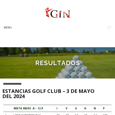
MENU
ESTANCIAS GOLF CLUB – 3 DE MAYO
DEL 2024
MIXTA INDEX -8 – 12.9
I
V
G
H
N
P