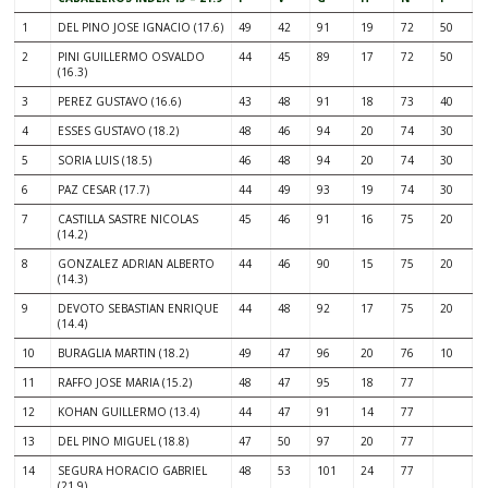
1
DEL PINO JOSE IGNACIO (17.6)
49
42
91
19
72
50
2
PINI GUILLERMO OSVALDO
44
45
89
17
72
50
(16.3)
3
PEREZ GUSTAVO (16.6)
43
48
91
18
73
40
4
ESSES GUSTAVO (18.2)
48
46
94
20
74
30
5
SORIA LUIS (18.5)
46
48
94
20
74
30
6
PAZ CESAR (17.7)
44
49
93
19
74
30
7
CASTILLA SASTRE NICOLAS
45
46
91
16
75
20
(14.2)
8
GONZALEZ ADRIAN ALBERTO
44
46
90
15
75
20
(14.3)
9
DEVOTO SEBASTIAN ENRIQUE
44
48
92
17
75
20
(14.4)
10
BURAGLIA MARTIN (18.2)
49
47
96
20
76
10
11
RAFFO JOSE MARIA (15.2)
48
47
95
18
77
12
KOHAN GUILLERMO (13.4)
44
47
91
14
77
13
DEL PINO MIGUEL (18.8)
47
50
97
20
77
14
SEGURA HORACIO GABRIEL
48
53
101
24
77
(21.9)