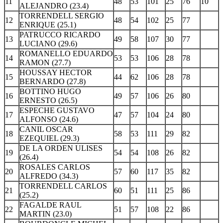
11
48
53
101
25
76
10
ALEJANDRO (23.4)
TORRENDELL SERGIO
12
48
54
102
25
77
ENRIQUE (25.1)
PATRUCCO RICARDO
13
49
58
107
30
77
LUCIANO (29.6)
ROMANELLO EDUARDO
14
53
53
106
28
78
RAMON (27.7)
HOUSSAY HECTOR
15
44
62
106
28
78
BERNARDO (27.8)
BOTTINO HUGO
16
49
57
106
26
80
ERNESTO (26.5)
ESPECHE GUSTAVO
17
47
57
104
24
80
ALFONSO (24.6)
CANIL OSCAR
18
58
53
111
29
82
EZEQUIEL (29.3)
DE LA ORDEN ULISES
19
54
54
108
26
82
(26.4)
ROSALES CARLOS
20
57
60
117
35
82
ALFREDO (34.3)
TORRENDELL CARLOS
21
60
51
111
25
86
(25.2)
FAGALDE RAUL
22
51
57
108
22
86
MARTIN (23.0)