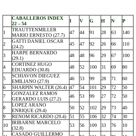
.
CABALLEROS INDEX
I
V
G
H
N
P
22 – 54
TRAUTTENMILLER
1
47
44
91
28
63
140
MARIO ERNESTO (27.7)
GATTI DANIEL OSCAR
2
45
47
92
26
66
110
(24.2)
HARPE BERNARDO
3
48
48
96
29
67
100
(29.1)
CORTINEZ HUGO
4
48
52
100
31
69
80
EDUARDO (30.8)
SCHIAVON DIEGUEZ
5
46
53
99
28
71
60
EMILIANO (27.9)
6
SHARPIN WALTER (26.4)
47
54
101
29
72
50
GONZALEZ RAMOS
7
46
53
99
27
72
50
GERARDO LUIS (27.2)
LOPEZ ARANO
8
50
52
102
29
73
40
ENRIQUE (29.4)
9
RENOM RICARDO (29.4)
51
55
106
32
74
30
IRIBARNE MARCELO
10
53
56
109
33
76
10
(32.8)
CASADO GUILLERMO