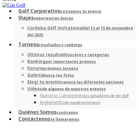
Golf Corporativo
cotizamos tu evento
Viajes
experiencias únicas
Cordoba Golf Invitational
del 12 al 15 de noviembre
del 2025
Torneos
resultados y rankings
Últimos resultados
scores y categorias
Ranking
por importantes premios
Fixture
próximos torneos
Galería
busca tus fotos
Elegí tu premio
conoce las diferentes opciones
Videos
de algunos de nuestros eventos
Nuestros Campeones
los ganadores de gin golf
Reglamento
de nuestros torneos
Quiénes Somos
conócenos
Contáctenos
te llamaremos