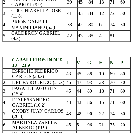
2
39
45
84
13
71
60
GABRIEL (9.9)
COCCHIARELLA JOSE
3
41
43
84
12
72
50
(11.8)
BRION GABRIEL
4
38
42
80
6
74
30
MAXIMILIANO (6.3)
CALDERON GABRIEL
5
42
43
85
4
81
(4.3)
.
CABALLEROS INDEX
I
V
G
H
N
P
13 – 21.9
ESPECHE FEDERICO
1
43
45
88
19
69
80
CARLOS (20.3)
2
DEL FA RODRIGO (21.3)
46
47
93
23
70
70
FAGALDE AGUSTIN
3
45
44
89
18
71
60
(15.4)
D´ALESSANDRO
4
43
43
86
15
71
60
GABRIEL (16.2)
OXOBY JUAN CARLOS
5
48
48
96
22
74
30
(20.8)
MARTINEZ VARELA
6
45
51
96
21
75
20
ALBERTO (19.9)