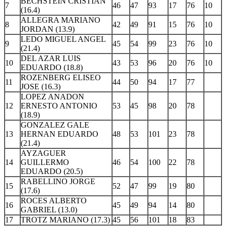
BECHSTEIN CRISTIAN
7
46
47
93
17
76
10
(16.4)
ALLEGRA MARIANO
8
42
49
91
15
76
10
JORDAN (13.9)
LEDO MIGUEL ANGEL
9
45
54
99
23
76
10
(21.4)
DEL AZAR LUIS
10
43
53
96
20
76
10
EDUARDO (18.8)
ROZENBERG ELISEO
11
44
50
94
17
77
JOSE (16.3)
LOPEZ ANADON
12
ERNESTO ANTONIO
53
45
98
20
78
(18.9)
GONZALEZ GALE
13
HERNAN EDUARDO
48
53
101
23
78
(21.4)
AYZAGUER
14
GUILLERMO
46
54
100
22
78
EDUARDO (20.5)
RABELLINO JORGE
15
52
47
99
19
80
(17.6)
ROCES ALBERTO
16
45
49
94
14
80
GABRIEL (13.0)
17
TROTZ MARIANO (17.3)
45
56
101
18
83