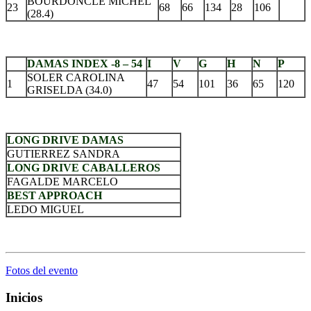
BOURDONCLE MICHEL
23
68
66
134
28
106
(28.4)
.
DAMAS INDEX -8 – 54
I
V
G
H
N
P
SOLER CAROLINA
1
47
54
101
36
65
120
GRISELDA (34.0)
.
LONG DRIVE DAMAS
GUTIERREZ SANDRA
LONG DRIVE CABALLEROS
FAGALDE MARCELO
BEST APPROACH
LEDO MIGUEL
.
Fotos del evento
Inicios