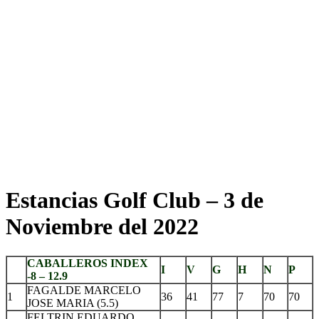
Estancias Golf Club – 3 de
Noviembre del 2022
CABALLEROS INDEX
I
V
G
H
N
P
-8 – 12.9
FAGALDE MARCELO
1
36
41
77
7
70
70
JOSE MARIA (5.5)
FELTRIN EDUARDO