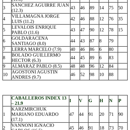
SANCHEZ AGUIRRE JUAN
3
43
46
89
14
75
50
(12.3)
VILLAMAGNA JORGE
4
42
46
88
12
76
35
LUIS (11.2)
LEVALOIS ENRIQUE
5
43
47
90
12
78
15
PABLO (11.6)
GOLDARACENA
6
44
43
87
8
79
SANTIAGO (8.0)
7
LERRA MARCELO (7.9)
40
46
86
6
80
BOLADO GUILLERMO
8
44
45
89
6
83
HECTOR (6.3)
9
ALMARAZ PABLO (8.5)
48
48
96
12
84
AGOSTONI AGUSTIN
10
46
52
98
10
88
ANDRES (9.7)
.
CABALLEROS INDEX 13
I
V
G
H
N
P
– 21.9
KARZMIRCHUK
1
MARIANO EDUARDO
47
44
91
20
71
90
(17.1)
VANNONI IGNACIO
2
45
46
91
18
73
70