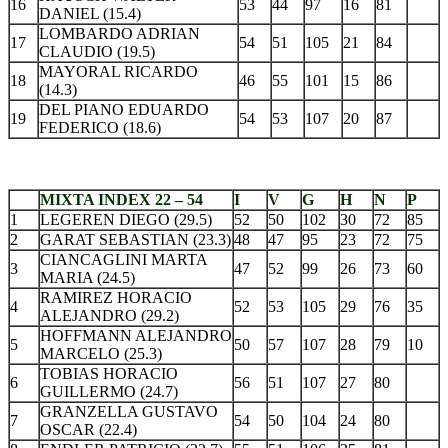
16
53
44
97
16
81
DANIEL (15.4)
LOMBARDO ADRIAN
17
54
51
105
21
84
CLAUDIO (19.5)
MAYORAL RICARDO
18
46
55
101
15
86
(14.3)
DEL PIANO EDUARDO
19
54
53
107
20
87
FEDERICO (18.6)
.
MIXTA INDEX 22 – 54
I
V
G
H
N
P
1
LEGEREN DIEGO (29.5)
52
50
102
30
72
85
2
GARAT SEBASTIAN (23.3)
48
47
95
23
72
75
CIANCAGLINI MARTA
3
47
52
99
26
73
60
MARIA (24.5)
RAMIREZ HORACIO
4
52
53
105
29
76
35
ALEJANDRO (29.2)
HOFFMANN ALEJANDRO
5
50
57
107
28
79
10
MARCELO (25.3)
TOBIAS HORACIO
6
56
51
107
27
80
GUILLERMO (24.7)
GRANZELLA GUSTAVO
7
54
50
104
24
80
OSCAR (22.4)