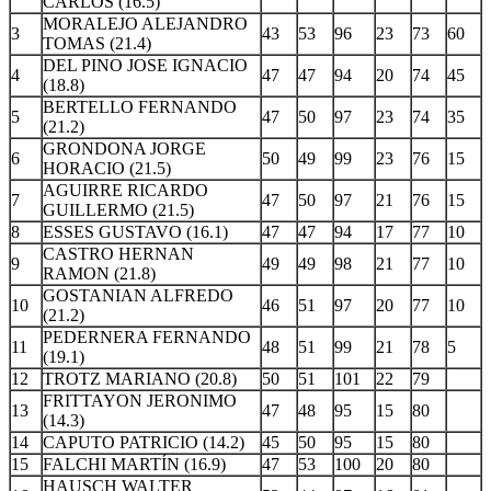
CARLOS (16.5)
MORALEJO ALEJANDRO
3
43
53
96
23
73
60
TOMAS (21.4)
DEL PINO JOSE IGNACIO
4
47
47
94
20
74
45
(18.8)
BERTELLO FERNANDO
5
47
50
97
23
74
35
(21.2)
GRONDONA JORGE
6
50
49
99
23
76
15
HORACIO (21.5)
AGUIRRE RICARDO
7
47
50
97
21
76
15
GUILLERMO (21.5)
8
ESSES GUSTAVO (16.1)
47
47
94
17
77
10
CASTRO HERNAN
9
49
49
98
21
77
10
RAMON (21.8)
GOSTANIAN ALFREDO
10
46
51
97
20
77
10
(21.2)
PEDERNERA FERNANDO
11
48
51
99
21
78
5
(19.1)
12
TROTZ MARIANO (20.8)
50
51
101
22
79
FRITTAYON JERONIMO
13
47
48
95
15
80
(14.3)
14
CAPUTO PATRICIO (14.2)
45
50
95
15
80
15
FALCHI MARTÍN (16.9)
47
53
100
20
80
HAUSCH WALTER