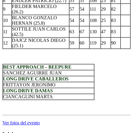
8
ENDLER PATRICIO (22.7)
55
51
106
25
81
FIELDER MARCELO
9
57
54
111
29
82
(26.2)
BLANCO GONZALO
10
54
54
108
25
83
HERNAN (25.8)
SOTTILE JUAN CARLOS
11
63
67
130
47
83
(42.5)
DAJCZ NICOLAS DIEGO
12
59
60
119
29
90
(25.1)
.
BEST APPROACH – BEEPURE
SANCHEZ AGUIRRE JUAN
LONG DRIVE CABALLEROS
FRITTAYON JERONIMO
LONG DRIVE DAMAS
CIANCAGLINI MARTA
.
Ver fotos del evento