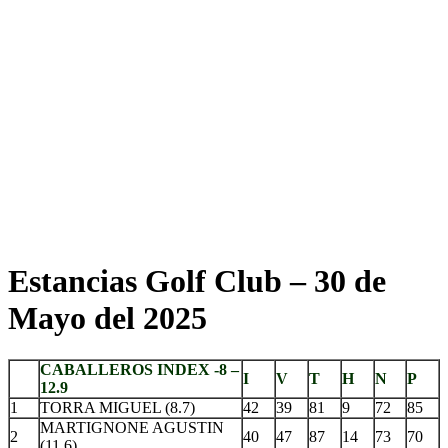
Estancias Golf Club – 30 de
Mayo del 2025
CABALLEROS INDEX -8 –
I
V
T
H
N
P
12.9
1
TORRA MIGUEL (8.7)
42
39
81
9
72
85
MARTIGNONE AGUSTIN
2
40
47
87
14
73
70
(11.6)