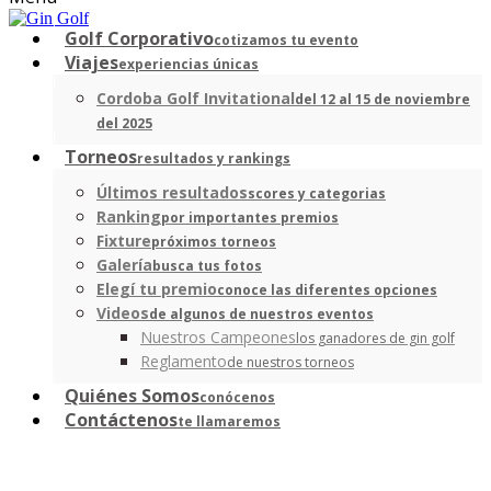
Golf Corporativo
cotizamos tu evento
Viajes
experiencias únicas
Cordoba Golf Invitational
del 12 al 15 de noviembre
del 2025
Torneos
resultados y rankings
Últimos resultados
scores y categorias
Ranking
por importantes premios
Fixture
próximos torneos
Galería
busca tus fotos
Elegí tu premio
conoce las diferentes opciones
Videos
de algunos de nuestros eventos
Nuestros Campeones
los ganadores de gin golf
Reglamento
de nuestros torneos
Quiénes Somos
conócenos
Contáctenos
te llamaremos