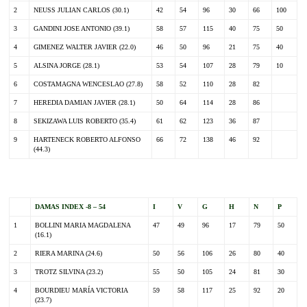
2
NEUSS JULIAN CARLOS (30.1)
42
54
96
30
66
100
3
GANDINI JOSE ANTONIO (39.1)
58
57
115
40
75
50
4
GIMENEZ WALTER JAVIER (22.0)
46
50
96
21
75
40
5
ALSINA JORGE (28.1)
53
54
107
28
79
10
6
COSTAMAGNA WENCESLAO (27.8)
58
52
110
28
82
7
HEREDIA DAMIAN JAVIER (28.1)
50
64
114
28
86
8
SEKIZAWA LUIS ROBERTO (35.4)
61
62
123
36
87
9
HARTENECK ROBERTO ALFONSO
66
72
138
46
92
(44.3)
.
DAMAS INDEX -8 – 54
I
V
G
H
N
P
1
BOLLINI MARIA MAGDALENA
47
49
96
17
79
50
(16.1)
2
RIERA MARINA (24.6)
50
56
106
26
80
40
3
TROTZ SILVINA (23.2)
55
50
105
24
81
30
4
BOURDIEU MARÍA VICTORIA
59
58
117
25
92
20
(23.7)