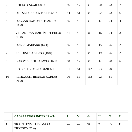
2
PERINO OSCAR (20.6)
46
47
93
20
73
70
3
DEL SEL CARLOS MARIA (20.4)
44
51
95
22
73
60
4
DUGGAN RAMON ALEJANDRO
45
46
91
17
74
45
(18.3)
5
VILLANUEVA MARTÍN FEDERICO
41
49
90
16
74
35
(14.8)
6
DULCE MARIANO (13.1)
45
45
90
15
75
20
7
SALLUSTRO BRUNO (18.0)
45
49
94
19
75
20
8
GODOY ALBERTO FAVIO (16.1)
48
47
95
17
78
5
9
LEONETTI JORGE OMAR (21.5)
51
51
102
23
79
10
PETRACCHI HERNAN CARLOS
50
53
103
22
81
(20.3)
.
CABALLEROS INDEX 22 – 54
I
V
G
H
N
P
1
TRAUTTENMILLER MARIO
47
47
94
29
65
110
ERNESTO (29.0)