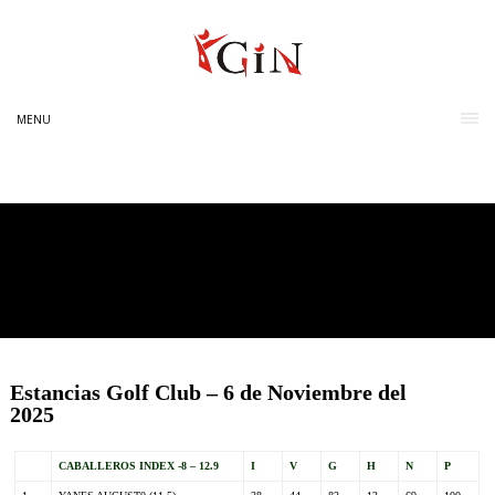
MENU
Estancias Golf Club – 6 de Noviembre del
2025
CABALLEROS INDEX -8 – 12.9
I
V
G
H
N
P