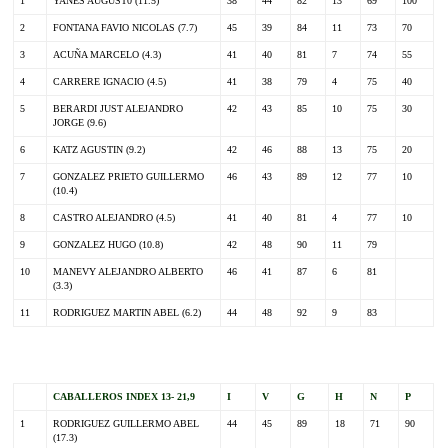
1
YANES AUGUST0 (11.5)
38
44
82
13
69
100
2
FONTANA FAVIO NICOLAS (7.7)
45
39
84
11
73
70
3
ACUÑA MARCELO (4.3)
41
40
81
7
74
55
4
CARRERE IGNACIO (4.5)
41
38
79
4
75
40
5
BERARDI JUST ALEJANDRO
42
43
85
10
75
30
JORGE (9.6)
6
KATZ AGUSTIN (9.2)
42
46
88
13
75
20
7
GONZALEZ PRIETO GUILLERMO
46
43
89
12
77
10
(10.4)
8
CASTRO ALEJANDRO (4.5)
41
40
81
4
77
10
9
GONZALEZ HUGO (10.8)
42
48
90
11
79
10
MANEVY ALEJANDRO ALBERTO
46
41
87
6
81
(3.3)
11
RODRIGUEZ MARTIN ABEL (6.2)
44
48
92
9
83
.
CABALLEROS INDEX 13- 21,9
I
V
G
H
N
P
1
RODRIGUEZ GUILLERMO ABEL
44
45
89
18
71
90
(17.3)