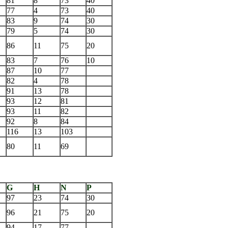
81
8
73
40
77
4
73
40
83
9
74
30
79
5
74
30
86
11
75
20
83
7
76
10
87
10
77
82
4
78
91
13
78
93
12
81
93
11
82
92
8
84
116
13
103
80
11
69
G
H
N
P
97
23
74
30
96
21
75
20
94
17
77