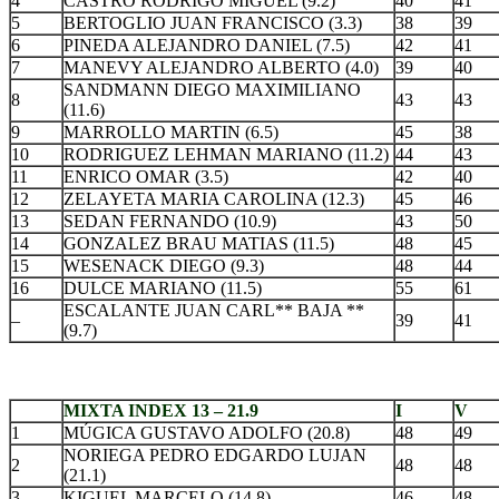
4
CASTRO RODRIGO MIGUEL (9.2)
40
41
5
BERTOGLIO JUAN FRANCISCO (3.3)
38
39
6
PINEDA ALEJANDRO DANIEL (7.5)
42
41
7
MANEVY ALEJANDRO ALBERTO (4.0)
39
40
SANDMANN DIEGO MAXIMILIANO
8
43
43
(11.6)
9
MARROLLO MARTIN (6.5)
45
38
10
RODRIGUEZ LEHMAN MARIANO (11.2)
44
43
11
ENRICO OMAR (3.5)
42
40
12
ZELAYETA MARIA CAROLINA (12.3)
45
46
13
SEDAN FERNANDO (10.9)
43
50
14
GONZALEZ BRAU MATIAS (11.5)
48
45
15
WESENACK DIEGO (9.3)
48
44
16
DULCE MARIANO (11.5)
55
61
ESCALANTE JUAN CARL** BAJA **
–
39
41
(9.7)
.
MIXTA INDEX 13 – 21.9
I
V
1
MÚGICA GUSTAVO ADOLFO (20.8)
48
49
NORIEGA PEDRO EDGARDO LUJAN
2
48
48
(21.1)
3
KIGUEL MARCELO (14.8)
46
48