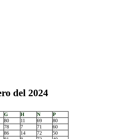
ro del 2024
G
H
N
P
80
11
69
80
78
7
71
60
86
14
72
50