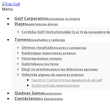
Menu
Golf Corporativo
cotizamos tu evento
Viajes
experiencias únicas
Cordoba Golf Invitational
del 12 al 15 de noviembre de
Torneos
resultados y rankings
Últimos resultados
scores y categorias
Ranking
por importantes premios
Fixture
próximos torneos
Galería
busca tus fotos
Elegí tu premio
conoce las diferentes opciones
Videos
de algunos de nuestros eventos
Nuestros Campeones
los ganadores de gin golf
Reglamento
de nuestros torneos
Quiénes Somos
conócenos
Contáctenos
te llamaremos