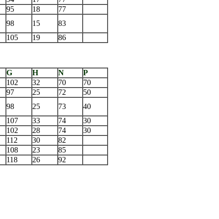
95
18
77
98
15
83
105
19
86
G
H
N
P
102
32
70
70
97
25
72
50
98
25
73
40
107
33
74
30
102
28
74
30
112
30
82
108
23
85
118
26
92