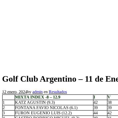
Golf Club Argentino – 11 de Ene
12 enero, 2024
by
admin
en
Resultados
MIXTA INDEX -8 – 12.9
I
V
1
KATZ AGUSTIN (9.3)
42
38
2
FONTANA FAVIO NICOLAS (6.1)
39
39
3
FURON EUGENIO LUIS (12.2)
44
42