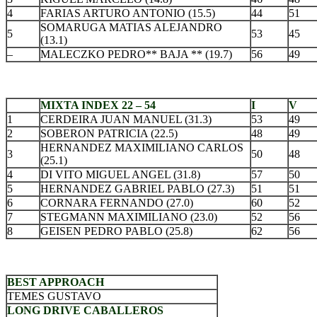
4
FARIAS ARTURO ANTONIO (15.5)
44
51
SOMARUGA MATIAS ALEJANDRO
5
53
45
(13.1)
–
MALECZKO PEDRO** BAJA ** (19.7)
56
49
.
MIXTA INDEX 22 – 54
I
V
1
CERDEIRA JUAN MANUEL (31.3)
53
49
2
SOBERON PATRICIA (22.5)
48
49
HERNANDEZ MAXIMILIANO CARLOS
3
50
48
(25.1)
4
DI VITO MIGUEL ANGEL (31.8)
57
50
5
HERNANDEZ GABRIEL PABLO (27.3)
51
51
6
CORNARA FERNANDO (27.0)
60
52
7
STEGMANN MAXIMILIANO (23.0)
52
56
8
GEISEN PEDRO PABLO (25.8)
62
56
.
BEST APPROACH
TEMES GUSTAVO
LONG DRIVE CABALLEROS