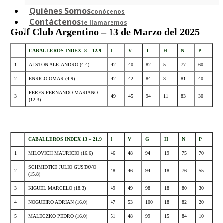
Quiénes Somos
conócenos
Contáctenos
te llamaremos
Golf Club Argentino – 13 de Marzo del 2025
CABALLEROS INDEX -8 – 12.9
I
V
T
H
N
P
1
ALSTON ALEJANDRO (4.4)
42
40
82
5
77
60
2
ENRICO OMAR (4.9)
42
42
84
3
81
40
PERES FERNANDO MARIANO
3
49
45
94
11
83
30
(12.3)
.
CABALLEROS INDEX 13 – 21.9
I
V
G
H
N
P
1
MILOVICH MAURICIO (16.6)
46
48
94
19
75
70
SCHMIDTKE JULIO GUSTAVO
2
48
46
94
18
76
55
(15.8)
3
KIGUEL MARCELO (18.3)
49
49
98
18
80
30
4
NOGUEIRO ADRIAN (16.0)
47
53
100
18
82
20
5
MALECZKO PEDRO (16.0)
51
48
99
15
84
10