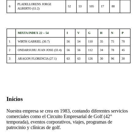
PLADELLORENS JORGE
6
52
53
105
17
88
ALBERTO (15.2)
.
MIXTA INDEX 22 – 54
I
V
G
H
N
P
1
WIRTH GABRIEL (30.7)
56
54
110
35
75
70
2
ONDARSUHU JUAN JOSE (33.4)
56
56
112
34
78
45
3
ARAGON FLORENCIA (27.1)
63
63
126
30
96
30
Inicios
Nuestra empresa se crea en 1983, contando diferentes servicios
comerciales como el Circuito Empresarial de Golf (42°
temporada), eventos corporativos, viajes, programas de
patrocinio y clínicas de golf.