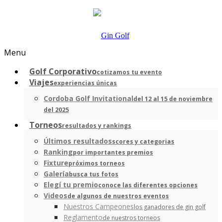
Menu
Golf Corporativo
cotizamos tu evento
Viajes
experiencias únicas
Cordoba Golf Invitational
del 12 al 15 de noviembre
del 2025
Torneos
resultados y rankings
Últimos resultados
scores y categorias
Ranking
por importantes premios
Fixture
próximos torneos
Galería
busca tus fotos
Elegí tu premio
conoce las diferentes opciones
Videos
de algunos de nuestros eventos
Nuestros Campeones
los ganadores de gin golf
Reglamento
de nuestros torneos