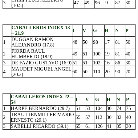
3
47
49
96
9
87
30
(10.5)
CABALLEROS INDEX 13
I
V
G
H
N
P
– 21.9
DUGGAN RAMON
1
48
50
98
17
81
50
ALEJANDRO (17.8)
FIORDA RAUL
2
49
51
100
19
81
40
HUMBERTO (18.9)
3
DE FAZIO GUSTAVO (16.9)
51
51
102
16
86
30
MAUDET MIGUEL ANGEL
4
60
50
110
20
90
20
(20.2)
CABALLEROS INDEX 22 –
I
V
G
H
N
P
54
1
HARPE BERNARDO (29.7)
51
53
104
30
74
75
TRAUTTENMILLER MARIO
2
55
57
112
30
82
40
ERNESTO (29.1)
3
SABELLI RICARDO (39.1)
65
61
126
41
85
30