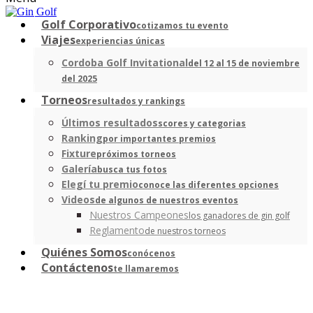
Golf Corporativo
cotizamos tu evento
Viajes
experiencias únicas
Cordoba Golf Invitational
del 12 al 15 de noviembre
del 2025
Torneos
resultados y rankings
Últimos resultados
scores y categorias
Ranking
por importantes premios
Fixture
próximos torneos
Galería
busca tus fotos
Elegí tu premio
conoce las diferentes opciones
Videos
de algunos de nuestros eventos
Nuestros Campeones
los ganadores de gin golf
Reglamento
de nuestros torneos
Quiénes Somos
conócenos
Contáctenos
te llamaremos