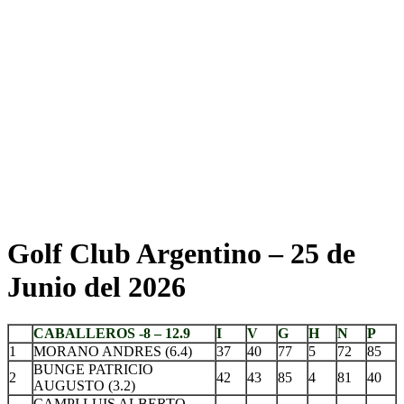
Golf Club Argentino – 25 de
Junio del 2026
CABALLEROS -8 – 12.9
I
V
G
H
N
P
1
MORANO ANDRES (6.4)
37
40
77
5
72
85
BUNGE PATRICIO
2
42
43
85
4
81
40
AUGUSTO (3.2)
CAMPI LUIS ALBERTO