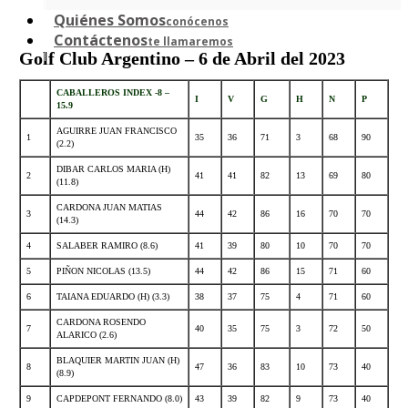
Quiénes Somos
conócenos
Contáctenos
te llamaremos
Golf Club Argentino – 6 de Abril del 2023
CABALLEROS INDEX -8 –
I
V
G
H
N
P
15.9
AGUIRRE JUAN FRANCISCO
1
35
36
71
3
68
90
(2.2)
DIBAR CARLOS MARIA (H)
2
41
41
82
13
69
80
(11.8)
CARDONA JUAN MATIAS
3
44
42
86
16
70
70
(14.3)
4
SALABER RAMIRO (8.6)
41
39
80
10
70
70
5
PIÑON NICOLAS (13.5)
44
42
86
15
71
60
6
TAIANA EDUARDO (H) (3.3)
38
37
75
4
71
60
CARDONA ROSENDO
7
40
35
75
3
72
50
ALARICO (2.6)
BLAQUIER MARTIN JUAN (H)
8
47
36
83
10
73
40
(8.9)
9
CAPDEPONT FERNANDO (8.0)
43
39
82
9
73
40