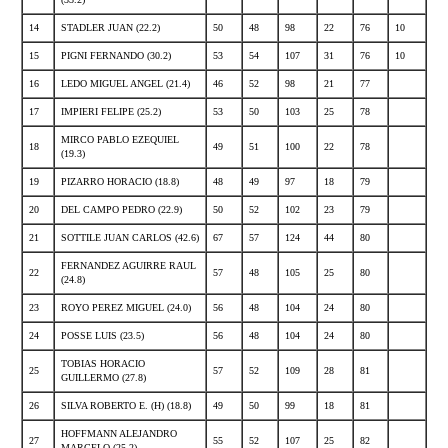
14
STADLER JUAN (22.2)
50
48
98
22
76
10
15
PIGNI FERNANDO (30.2)
53
54
107
31
76
10
16
LEDO MIGUEL ANGEL (21.4)
46
52
98
21
77
17
IMPIERI FELIPE (25.2)
53
50
103
25
78
MIRCO PABLO EZEQUIEL
18
49
51
100
22
78
(19.3)
19
PIZARRO HORACIO (18.8)
48
49
97
18
79
20
DEL CAMPO PEDRO (22.9)
50
52
102
23
79
21
SOTTILE JUAN CARLOS (42.6)
67
57
124
44
80
FERNANDEZ AGUIRRE RAUL
22
57
48
105
25
80
(24.8)
23
ROYO PEREZ MIGUEL (24.0)
56
48
104
24
80
24
POSSE LUIS (23.5)
56
48
104
24
80
TOBIAS HORACIO
25
57
52
109
28
81
GUILLERMO (27.8)
26
SILVA ROBERTO E. (H) (18.8)
49
50
99
18
81
HOFFMANN ALEJANDRO
27
55
52
107
25
82
MARCELO (25.2)