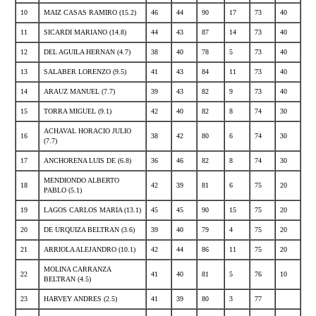
10
MAIZ CASAS RAMIRO (15.2)
46
44
90
17
73
40
11
SICARDI MARIANO (14.8)
44
43
87
14
73
40
12
DEL AGUILA HERNAN (4.7)
38
40
78
5
73
40
13
SALABER LORENZO (9.5)
41
43
84
11
73
40
14
ARAUZ MANUEL (7.7)
39
43
82
9
73
40
15
TORRA MIGUEL (9.1)
42
40
82
8
74
30
ACHAVAL HORACIO JULIO
16
38
42
80
6
74
30
(7.7)
17
ANCHORENA LUIS DE (6.8)
36
46
82
8
74
30
MENDIONDO ALBERTO
18
42
39
81
6
75
20
PABLO (5.1)
19
LAGOS CARLOS MARIA (13.1)
45
45
90
15
75
20
20
DE URQUIZA BELTRAN (3.6)
39
40
79
4
75
20
21
ARRIOLA ALEJANDRO (10.1)
42
44
86
11
75
20
MOLINA CARRANZA
22
41
40
81
5
76
10
BELTRAN (4.5)
23
HARVEY ANDRES (2.5)
41
39
80
3
77