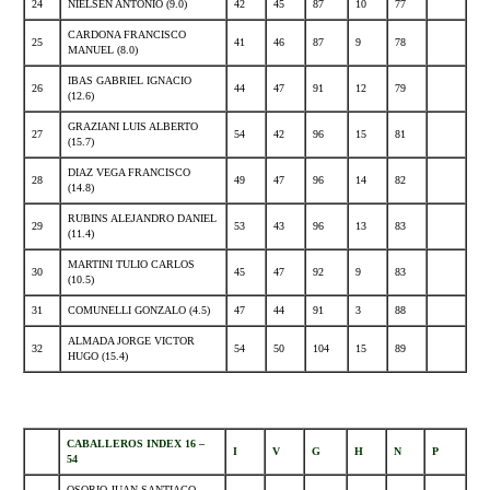
24
NIELSEN ANTONIO (9.0)
42
45
87
10
77
CARDONA FRANCISCO
25
41
46
87
9
78
MANUEL (8.0)
IBAS GABRIEL IGNACIO
26
44
47
91
12
79
(12.6)
GRAZIANI LUIS ALBERTO
27
54
42
96
15
81
(15.7)
DIAZ VEGA FRANCISCO
28
49
47
96
14
82
(14.8)
RUBINS ALEJANDRO DANIEL
29
53
43
96
13
83
(11.4)
MARTINI TULIO CARLOS
30
45
47
92
9
83
(10.5)
31
COMUNELLI GONZALO (4.5)
47
44
91
3
88
ALMADA JORGE VICTOR
32
54
50
104
15
89
HUGO (15.4)
.
CABALLEROS INDEX 16 –
I
V
G
H
N
P
54
OSORIO JUAN SANTIAGO