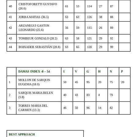
CRISTOFORETTI GUSTAVO
40
61
53
114
27
87
(26.6)
41
JORBA MATIAS (36.5)
63
63
126
38
88
ARZANEGUI GASTON
42
56
59
115
26
89
LEONARDO (25.6)
43
TOMBEUR GONZALO (28.2)
63
58
121
29
92
44
BOIXADER SEBASTIÁN (28.8)
63
65
128
29
99
.
DAMAS INDEX -8 – 54
I
V
G
H
N
P
MOLLON DE SARQUIS
1
50
45
95
20
75
20
EUGENIA (18.0)
SARQUIS MARIA BELEN
2
40
43
83
4
79
(3.8)
TORRES MARIA DEL
3
46
50
96
14
82
CARMEN (13.3)
.
BEST APPROACH