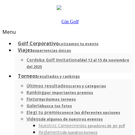
Menu
Golf Corporativo
cotizamos tu evento
Viajes
experiencias únicas
Cordoba Golf Invitational
del 12 al 15 de noviembre
del 2025
Torneos
resultados y rankings
Últimos resultados
scores y categorias
Ranking
por importantes premios
Fixture
próximos torneos
Galería
busca tus fotos
Elegí tu premio
conoce las diferentes opciones
Videos
de algunos de nuestros eventos
Nuestros Campeones
los ganadores de gin golf
Reglamento
de nuestros torneos