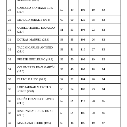
CARDONA SANTIAGO LUIS
28
52
49
101
19
82
(19.4)
29
MEAGGIA JORGE E (36.3)
60
60
120
38
82
CUBILLA DANIEL EDUARDO
30
51
53
104
22
82
(22.4)
31
DOTRAS MANUEL (25.3)
53
55
108
26
82
TACCHI CARLOS ANTONIO
32
59
51
110
27
83
(26.4)
33
FUSTER GUILLERMO (19.3)
52
50
102
19
83
COLOMBRES JUAN MARTÍN
34
53
49
102
18
84
(18.0)
35
DI PAOLO ALDO (20.2)
52
52
104
20
84
LOUSTAUNAU MARCELO
36
53
54
107
23
84
JORGE (23.0)
FARIÑA FRANCISCO JAVIER
37
52
61
113
28
85
(24.6)
KISILEVZKY RUBEN OMAR
38
55
51
106
20
86
(20.3)
39
MALECZKO PEDRO (19.6)
60
46
106
19
87