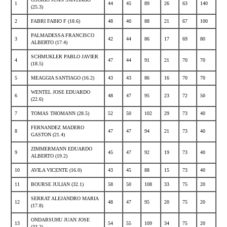
1
44
45
89
26
63
140
(25.3)
2
FABRI FABIO F (18.6)
48
40
88
21
67
100
PALMADESSA FRANCISCO
3
42
44
86
17
69
80
ALBERTO (17.4)
SCHMUKLER PABLO JAVIER
4
47
44
91
21
70
70
(18.5)
5
MEAGGIA SANTIAGO (16.2)
43
43
86
16
70
70
WENTEL JOSE EDUARDO
6
48
47
95
23
72
50
(22.6)
7
TOMAS THOMANN (28.5)
52
50
102
29
73
40
FERNANDEZ MADERO
8
47
47
94
21
73
40
GASTON (21.4)
ZIMMERMANN EDUARDO
9
45
47
92
19
73
40
ALBERTO (19.2)
10
AVILA VICENTE (16.0)
43
45
88
15
73
40
11
BOURSE JULIAN (32.1)
58
50
108
33
75
20
SERRAT ALEJANDRO MARIA
12
48
47
95
20
75
20
(17.8)
ONDARSUHU JUAN JOSE
13
54
55
109
34
75
20
(33.2)