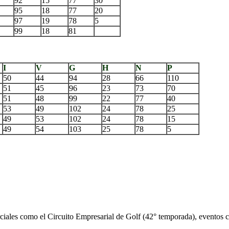
92
15
77
30
95
18
77
20
97
19
78
5
99
18
81
I
V
G
H
N
P
50
44
94
28
66
110
51
45
96
23
73
70
51
48
99
22
77
40
53
49
102
24
78
25
49
53
102
24
78
15
49
54
103
25
78
5
iales como el Circuito Empresarial de Golf (42° temporada), eventos cor