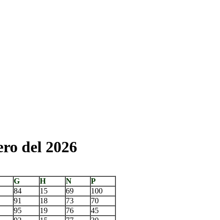
ero del 2026
G
H
N
P
84
15
69
100
91
18
73
70
95
19
76
45