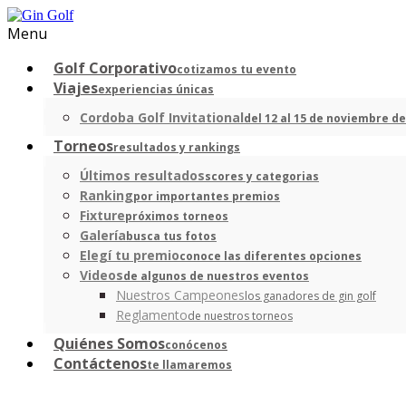
Menu
Golf Corporativo
cotizamos tu evento
Viajes
experiencias únicas
Cordoba Golf Invitational
del 12 al 15 de noviembre de
Torneos
resultados y rankings
Últimos resultados
scores y categorias
Ranking
por importantes premios
Fixture
próximos torneos
Galería
busca tus fotos
Elegí tu premio
conoce las diferentes opciones
Videos
de algunos de nuestros eventos
Nuestros Campeones
los ganadores de gin golf
Reglamento
de nuestros torneos
Quiénes Somos
conócenos
Contáctenos
te llamaremos