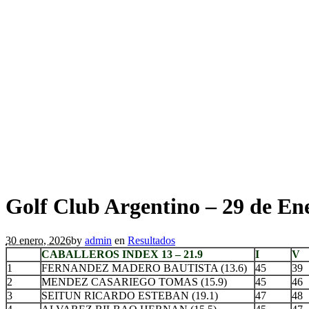
Golf Club Argentino – 29 de En
30 enero, 2026
by
admin
en
Resultados
CABALLEROS INDEX 13 – 21.9
I
V
1
FERNANDEZ MADERO BAUTISTA (13.6)
45
39
2
MENDEZ CASARIEGO TOMAS (15.9)
45
46
3
SEITUN RICARDO ESTEBAN (19.1)
47
48