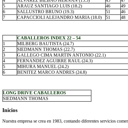
4
ALVAREZ BILBAO HERNAN (15.5)
45
47
5
ARAUZ SANTIAGO LUIS (18.2)
46
49
6
SALLUSTRO BRUNO (19.3)
51
46
7
CAPACCIOLI ALEJANDRO MARIA (18.0)
51
48
.
CABALLEROS INDEX 22 – 54
1
MILBERG BAUTISTA (24.7)
2
SIEDMANN THOMAS (22.7)
3
GALLEGO CIMA MARTIN ANTONIO (22.1)
4
FERNANDEZ AGUIRRE RAUL (24.3)
5
MIHURA MANUEL (24.2)
6
BENITEZ MARCO ANDRES (24.8)
.
LONG DRIVE CABALLEROS
SIEDMANN THOMAS
Inicios
Nuestra empresa se crea en 1983, contando diferentes servicios comerc