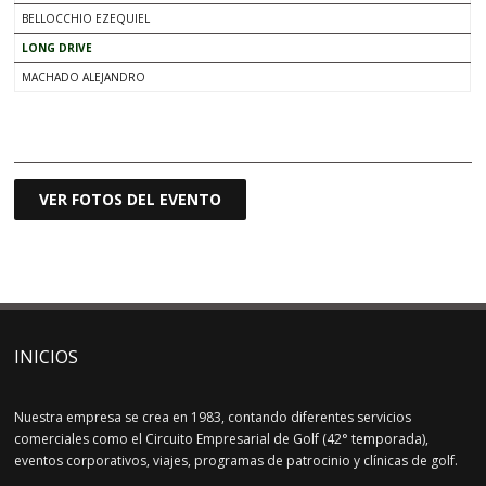
BELLOCCHIO EZEQUIEL
LONG DRIVE
MACHADO ALEJANDRO
.
VER FOTOS DEL EVENTO
INICIOS
Nuestra empresa se crea en 1983, contando diferentes servicios
comerciales como el Circuito Empresarial de Golf (42° temporada),
eventos corporativos, viajes, programas de patrocinio y clínicas de golf.