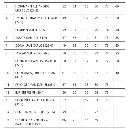
3
HOFFMANN ALEJANDRO
52
51
103
30
73
60
MARCELO (28.2)
4
TOBIAS HORACIO GUILLERMO
49
53
102
29
73
50
(27.5)
5
SHARPIN WALTER (26.9)
49
54
103
29
74
40
6
SABATE RAMIRO (31.9)
57
53
110
34
76
35
7
ZONA JUAN CARLOS (23.0)
49
51
100
24
76
30
8
TASCAR MAURICIO (26.8)
50
56
106
29
77
25
9
BONADEO CARLOS OSVALDO
50
57
107
30
77
20
(27.7)
10
PHOTIADES JORGE ESTEBAN
61
54
115
37
78
10
(40.7)
11
FEIJO GERMÁN DANIEL (28.0)
57
51
108
30
78
12
IMPIERI FELIPE (26.1)
56
50
106
28
78
13
BERTONI ALFREDO ALBERTO
57
55
112
34
78
(31.5)
14
CENTIONNI ENRIQUE (25.6)
49
56
105
27
78
15
CLEMENTE OCHOTECO
66
72
138
59
79
BAUTISTA IGN (54.0)