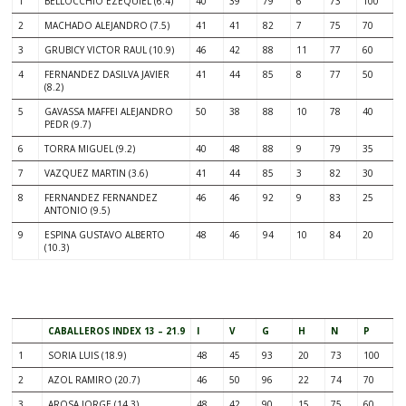
1
BELLOCCHIO EZEQUIEL (6.4)
40
39
79
6
73
100
2
MACHADO ALEJANDRO (7.5)
41
41
82
7
75
70
3
GRUBICY VICTOR RAUL (10.9)
46
42
88
11
77
60
4
FERNANDEZ DASILVA JAVIER
41
44
85
8
77
50
(8.2)
5
GAVASSA MAFFEI ALEJANDRO
50
38
88
10
78
40
PEDR (9.7)
6
TORRA MIGUEL (9.2)
40
48
88
9
79
35
7
VAZQUEZ MARTIN (3.6)
41
44
85
3
82
30
8
FERNANDEZ FERNANDEZ
46
46
92
9
83
25
ANTONIO (9.5)
9
ESPINA GUSTAVO ALBERTO
48
46
94
10
84
20
(10.3)
.
CABALLEROS INDEX 13 – 21.9
I
V
G
H
N
P
1
SORIA LUIS (18.9)
48
45
93
20
73
100
2
AZOL RAMIRO (20.7)
46
50
96
22
74
70
3
AROSA JORGE (14.3)
48
42
90
15
75
60