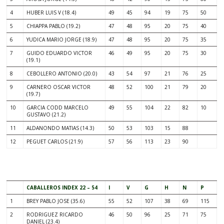
4
HUBER LUIS V (18.4)
49
45
94
19
75
50
5
CHIAPPA PABLO (19.2)
47
48
95
20
75
40
6
YUDICA MARIO JORGE (18.9)
47
48
95
20
75
35
7
GUIDO EDUARDO VICTOR
46
49
95
20
75
30
(19.1)
8
CEBOLLERO ANTONIO (20.0)
43
54
97
21
76
25
9
CARNERO OSCAR VICTOR
48
52
100
21
79
20
(19.7)
10
GARCIA CODD MARCELO
49
55
104
22
82
10
GUSTAVO (21.2)
11
ALDANONDO MATIAS (14.3)
50
53
103
15
88
12
PEGUET CARLOS (21.9)
57
56
113
23
90
.
CABALLEROS INDEX 22 – 54
I
V
G
H
N
P
1
BREY PABLO JOSE (35.6)
55
52
107
38
69
115
2
RODRIGUEZ RICARDO
46
50
96
25
71
75
DANIEL (23.4)