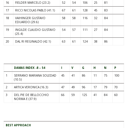
16
FIELDER MARCELO (23.2)
52
54
106
25
81
17
RICCI NICOLAS PABLO (41.1)
67
61
128
45
83
18
VAIHINGER GUSTAVO
58
58
116
32
84
EDUARDO (29.6)
19
INGILDE CLAUDIO GUSTAVO
54
57
111
27
84
(25.4)
20
DAL RI REGINALDO (42.1)
63
61
124
38
86
.
DAMAS INDEX -8 – 54
I
V
G
H
N
P
1
SERRANO MARIANA SOLEDAD
45
41
86
11
75
100
(10.5)
2
ARTICA VERONICA (16.3)
47
49
96
17
79
70
3
DEL PIE DE BELLOCCHIO
66
59
125
41
84
60
NORMA E (37.9)
.
BEST APPROACH