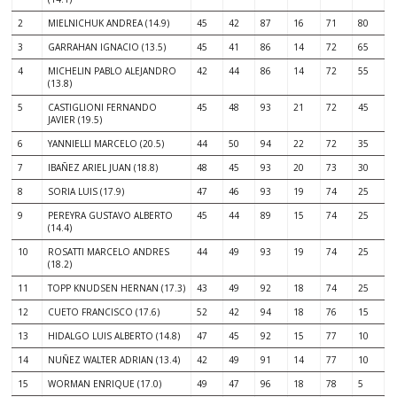
2
MIELNICHUK ANDREA (14.9)
45
42
87
16
71
80
3
GARRAHAN IGNACIO (13.5)
45
41
86
14
72
65
4
MICHELIN PABLO ALEJANDRO
42
44
86
14
72
55
(13.8)
5
CASTIGLIONI FERNANDO
45
48
93
21
72
45
JAVIER (19.5)
6
YANNIELLI MARCELO (20.5)
44
50
94
22
72
35
7
IBAÑEZ ARIEL JUAN (18.8)
48
45
93
20
73
30
8
SORIA LUIS (17.9)
47
46
93
19
74
25
9
PEREYRA GUSTAVO ALBERTO
45
44
89
15
74
25
(14.4)
10
ROSATTI MARCELO ANDRES
44
49
93
19
74
25
(18.2)
11
TOPP KNUDSEN HERNAN (17.3)
43
49
92
18
74
25
12
CUETO FRANCISCO (17.6)
52
42
94
18
76
15
13
HIDALGO LUIS ALBERTO (14.8)
47
45
92
15
77
10
14
NUÑEZ WALTER ADRIAN (13.4)
42
49
91
14
77
10
15
WORMAN ENRIQUE (17.0)
49
47
96
18
78
5