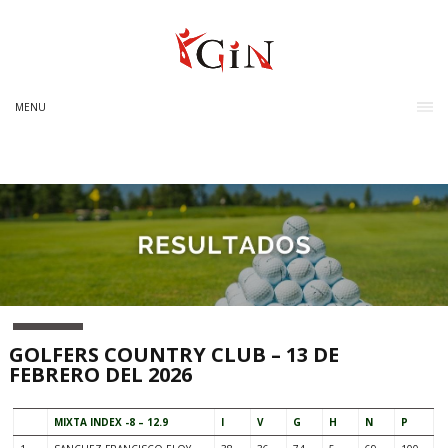
MENU
GOLFERS COUNTRY CLUB – 13 DE
FEBRERO DEL 2026
MIXTA INDEX -8 – 12.9
I
V
G
H
N
P