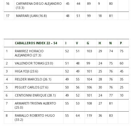
16
CAFFARENA DIEGO ALEJANDRO
45
44
89
9
80
(13.3)
17
MARRARI JUAN (16.8)
48
51
99
18
81
.
CABALLEROS INDEX 22 – 54
I
V
G
H
N
P
1
RAMIREZ HORACIO
52
51
103
29
74
75
ALEJANDRO (27.3)
2
VALLENDOR TOMAS (23.0)
51
48
99
24
75
60
3
HIGA YOJI (23.6)
52
49
101
25
76
45
4
FIELDER MARCELO (26.1)
49
55
104
28
76
35
5
PEGUET CARLOS (27.6)
50
56
106
30
76
25
6
CENTIONNI ENRIQUE (28.1)
49
52
101
24
77
10
7
ARMARETI TRISTAN ALBERTO
55
53
108
27
81
(25.0)
8
RAMALLO ROBERTO HUGO
55
64
119
36
83
(33.2)