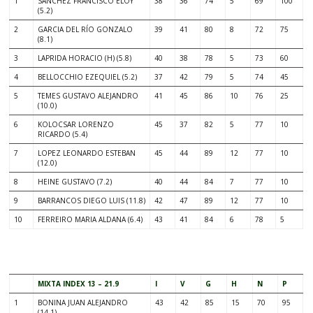
1
SANCHEZ FRANCISCO ELOY
38
36
74
5
69
100
(5.2)
2
GARCIA DEL RÍO GONZALO
39
41
80
8
72
75
(8.1)
3
LAPRIDA HORACIO (H) (5.8)
40
38
78
5
73
60
4
BELLOCCHIO EZEQUIEL (5.2)
37
42
79
5
74
45
5
TEMES GUSTAVO ALEJANDRO
41
45
86
10
76
25
(10.0)
6
KOLOCSAR LORENZO
45
37
82
5
77
10
RICARDO (5.4)
7
LOPEZ LEONARDO ESTEBAN
45
44
89
12
77
10
(12.0)
8
HEINE GUSTAVO (7.2)
40
44
84
7
77
10
9
BARRANCOS DIEGO LUIS (11.8)
42
47
89
12
77
10
10
FERREIRO MARIA ALDANA (6.4)
43
41
84
6
78
5
.
MIXTA INDEX 13 – 21.9
I
V
G
H
N
P
1
BONINA JUAN ALEJANDRO
43
42
85
15
70
95
(14.1)