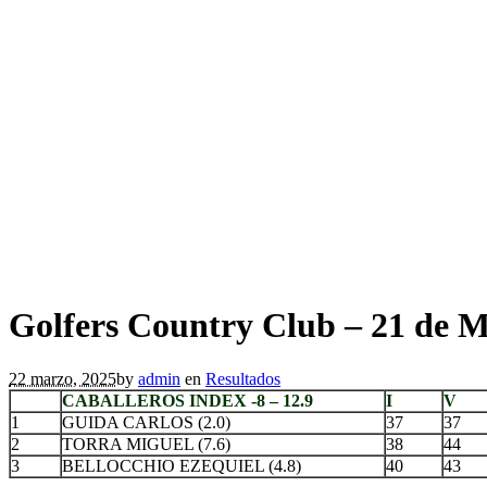
Golfers Country Club – 21 de M
22 marzo, 2025
by
admin
en
Resultados
CABALLEROS INDEX -8 – 12.9
I
V
1
GUIDA CARLOS (2.0)
37
37
2
TORRA MIGUEL (7.6)
38
44
3
BELLOCCHIO EZEQUIEL (4.8)
40
43