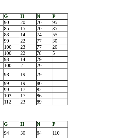
G
H
N
P
90
20
70
95
85
15
70
85
88
14
74
55
99
22
77
30
100
23
77
20
100
22
78
5
93
14
79
100
21
79
98
19
79
99
19
80
99
17
82
103
17
86
112
23
89
G
H
N
P
94
30
64
110