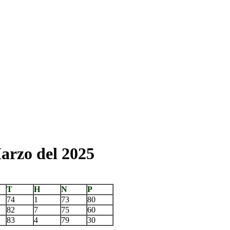
arzo del 2025
T
H
N
P
74
1
73
80
82
7
75
60
83
4
79
30