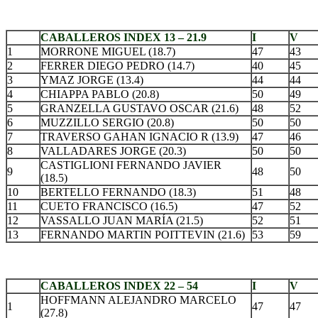
.
CABALLEROS INDEX 13 – 21.9
I
V
1
MORRONE MIGUEL (18.7)
47
43
2
FERRER DIEGO PEDRO (14.7)
40
45
3
YMAZ JORGE (13.4)
44
44
4
CHIAPPA PABLO (20.8)
50
49
5
GRANZELLA GUSTAVO OSCAR (21.6)
48
52
6
MUZZILLO SERGIO (20.8)
50
50
7
TRAVERSO GAHAN IGNACIO R (13.9)
47
46
8
VALLADARES JORGE (20.3)
50
50
CASTIGLIONI FERNANDO JAVIER
9
48
50
(18.5)
10
BERTELLO FERNANDO (18.3)
51
48
11
CUETO FRANCISCO (16.5)
47
52
12
VASSALLO JUAN MARÍA (21.5)
52
51
13
FERNANDO MARTIN POITTEVIN (21.6)
53
59
.
CABALLEROS INDEX 22 – 54
I
V
HOFFMANN ALEJANDRO MARCELO
1
47
47
(27.8)