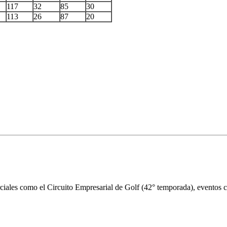
117
32
85
30
113
26
87
20
iales como el Circuito Empresarial de Golf (42° temporada), eventos cor