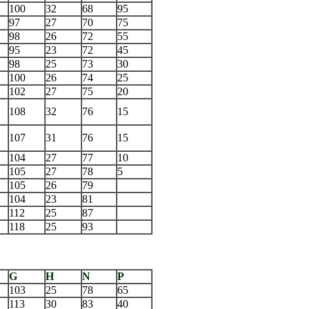
100
32
68
95
97
27
70
75
98
26
72
55
95
23
72
45
98
25
73
30
100
26
74
25
102
27
75
20
108
32
76
15
107
31
76
15
104
27
77
10
105
27
78
5
105
26
79
104
23
81
112
25
87
118
25
93
G
H
N
P
103
25
78
65
113
30
83
40