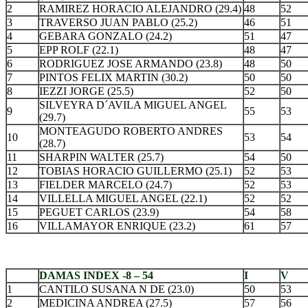
2
RAMIREZ HORACIO ALEJANDRO (29.4)
48
52
3
TRAVERSO JUAN PABLO (25.2)
46
51
4
GEBARA GONZALO (24.2)
51
47
5
EPP ROLF (22.1)
48
47
6
RODRIGUEZ JOSE ARMANDO (23.8)
48
50
7
PINTOS FELIX MARTIN (30.2)
50
50
8
IEZZI JORGE (25.5)
52
50
SILVEYRA D´AVILA MIGUEL ANGEL
9
55
53
(29.7)
MONTEAGUDO ROBERTO ANDRES
10
53
54
(28.7)
11
SHARPIN WALTER (25.7)
54
50
12
TOBIAS HORACIO GUILLERMO (25.1)
52
53
13
FIELDER MARCELO (24.7)
52
53
14
VILLELLA MIGUEL ANGEL (22.1)
52
52
15
PEGUET CARLOS (23.9)
54
58
16
VILLAMAYOR ENRIQUE (23.2)
61
57
.
DAMAS INDEX -8 – 54
I
V
1
CANTILO SUSANA N DE (23.0)
50
53
2
MEDICINA ANDREA (27.5)
57
56