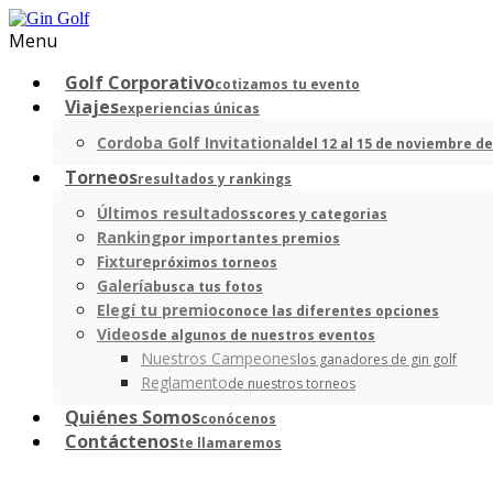
Menu
Golf Corporativo
cotizamos tu evento
Viajes
experiencias únicas
Cordoba Golf Invitational
del 12 al 15 de noviembre de
Torneos
resultados y rankings
Últimos resultados
scores y categorias
Ranking
por importantes premios
Fixture
próximos torneos
Galería
busca tus fotos
Elegí tu premio
conoce las diferentes opciones
Videos
de algunos de nuestros eventos
Nuestros Campeones
los ganadores de gin golf
Reglamento
de nuestros torneos
Quiénes Somos
conócenos
Contáctenos
te llamaremos