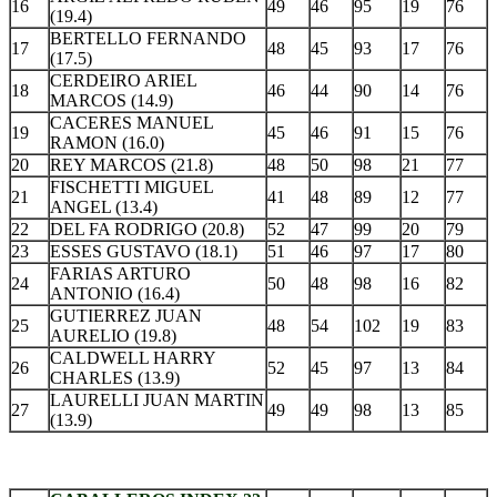
16
49
46
95
19
76
(19.4)
BERTELLO FERNANDO
17
48
45
93
17
76
(17.5)
CERDEIRO ARIEL
18
46
44
90
14
76
MARCOS (14.9)
CACERES MANUEL
19
45
46
91
15
76
RAMON (16.0)
20
REY MARCOS (21.8)
48
50
98
21
77
FISCHETTI MIGUEL
21
41
48
89
12
77
ANGEL (13.4)
22
DEL FA RODRIGO (20.8)
52
47
99
20
79
23
ESSES GUSTAVO (18.1)
51
46
97
17
80
FARIAS ARTURO
24
50
48
98
16
82
ANTONIO (16.4)
GUTIERREZ JUAN
25
48
54
102
19
83
AURELIO (19.8)
CALDWELL HARRY
26
52
45
97
13
84
CHARLES (13.9)
LAURELLI JUAN MARTIN
27
49
49
98
13
85
(13.9)
.