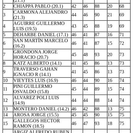
(21.1)
2
CHIAPPA PABLO (20.1)
42
46
88
20
68
CARMONA ALEJANDRO
3
44
46
90
21
69
(21.3)
AGUIRRE GUILLERMO
4
43
45
88
19
69
LUIS (19.5)
5
DEHARBE DANIEL (17.1)
46
41
87
16
71
SAN MARTÍN MARCELO
6
46
41
87
15
72
(16.2)
GRONDONA JORGE
7
45
48
93
20
73
HORACIO (20.7)
8
KATZ ALBERTO (14.1)
41
45
86
13
73
TRAVERSO GAHAN
9
41
45
86
13
73
IGNACIO R (14.1)
10
VIEYTES LUIS (16.9)
46
44
90
16
74
PINI GUILLERMO
11
45
44
89
15
74
OSVALDO (15.8)
ALVAREZ POLI LUIS
12
44
44
88
14
74
(14.9)
13
MONTERO DANIEL (14.2)
46
42
88
13
75
14
AROSA JORGE (15.5)
45
45
90
15
75
GALLEGOS HECTOR
15
46
47
93
18
75
RAMON (18.5)
ARGIZ ALFREDO RUBEN