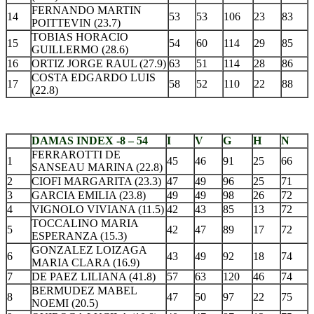
FERNANDO MARTIN
14
53
53
106
23
83
POITTEVIN (23.7)
TOBIAS HORACIO
15
54
60
114
29
85
GUILLERMO (28.6)
16
ORTIZ JORGE RAUL (27.9)
63
51
114
28
86
COSTA EDGARDO LUIS
17
58
52
110
22
88
(22.8)
.
DAMAS INDEX -8 – 54
I
V
G
H
N
FERRAROTTI DE
1
45
46
91
25
66
SANSEAU MARINA (22.8)
2
CIOFI MARGARITA (23.3)
47
49
96
25
71
3
GARCIA EMILIA (23.8)
49
49
98
26
72
4
VIGNOLO VIVIANA (11.5)
42
43
85
13
72
TOCCALINO MARIA
5
42
47
89
17
72
ESPERANZA (15.3)
GONZALEZ LOIZAGA
6
43
49
92
18
74
MARIA CLARA (16.9)
7
DE PAEZ LILIANA (41.8)
57
63
120
46
74
BERMUDEZ MABEL
8
47
50
97
22
75
NOEMI (20.5)