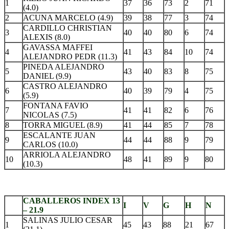
1
37
36
73
2
71
(4.0)
2
ACUNA MARCELO (4.9)
39
38
77
3
74
CARDILLO CHRISTIAN
3
40
40
80
6
74
ALEXIS (8.0)
GAVASSA MAFFEI
4
41
43
84
10
74
ALEJANDRO PEDR (11.3)
PINEDA ALEJANDRO
5
43
40
83
8
75
DANIEL (9.9)
CASTRO ALEJANDRO
6
40
39
79
4
75
(5.9)
FONTANA FAVIO
7
41
41
82
6
76
NICOLAS (7.5)
8
TORRA MIGUEL (8.9)
41
44
85
7
78
ESCALANTE JUAN
9
44
44
88
9
79
CARLOS (10.0)
ARRIOLA ALEJANDRO
10
48
41
89
9
80
(10.3)
.
CABALLEROS INDEX 13
I
V
G
H
N
– 21.9
SALINAS JULIO CESAR
1
45
43
88
21
67