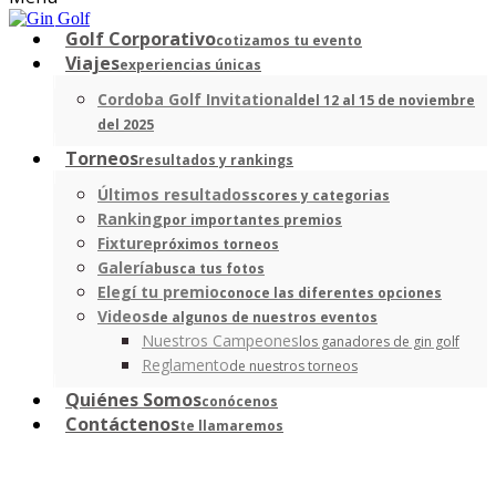
Golf Corporativo
cotizamos tu evento
Viajes
experiencias únicas
Cordoba Golf Invitational
del 12 al 15 de noviembre
del 2025
Torneos
resultados y rankings
Últimos resultados
scores y categorias
Ranking
por importantes premios
Fixture
próximos torneos
Galería
busca tus fotos
Elegí tu premio
conoce las diferentes opciones
Videos
de algunos de nuestros eventos
Nuestros Campeones
los ganadores de gin golf
Reglamento
de nuestros torneos
Quiénes Somos
conócenos
Contáctenos
te llamaremos