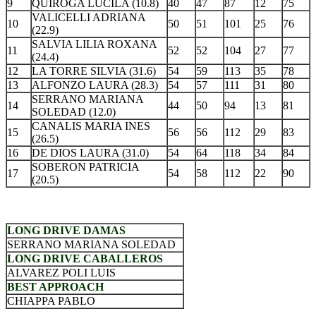
9
QUIROGA LUCILA (10.8)
40
47
87
12
75
VALICELLI ADRIANA
10
50
51
101
25
76
(22.9)
SALVIA LILIA ROXANA
11
52
52
104
27
77
(24.4)
12
LA TORRE SILVIA (31.6)
54
59
113
35
78
13
ALFONZO LAURA (28.3)
54
57
111
31
80
SERRANO MARIANA
14
44
50
94
13
81
SOLEDAD (12.0)
CANALIS MARIA INES
15
56
56
112
29
83
(26.5)
16
DE DIOS LAURA (31.0)
54
64
118
34
84
SOBERON PATRICIA
17
54
58
112
22
90
(20.5)
.
LONG DRIVE DAMAS
SERRANO MARIANA SOLEDAD
LONG DRIVE CABALLEROS
ALVAREZ POLI LUIS
BEST APPROACH
CHIAPPA PABLO