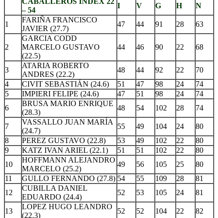
CABALLEROS INDEX 22
I
V
G
H
N
– 54
FARIÑA FRANCISCO
1
47
44
91
28
63
JAVIER (27.7)
GARCIA CODD
2
MARCELO GUSTAVO
44
46
90
22
68
(22.5)
ATARIA ROBERTO
3
48
44
92
22
70
ANDRES (22.2)
4
CIVIT SEBASTIÁN (24.6)
51
47
98
24
74
5
IMPIERI FELIPE (24.6)
47
51
98
24
74
BRUSA MARIO ENRIQUE
6
48
54
102
28
74
(28.3)
VASSALLO JUAN MARÍA
7
55
49
104
24
80
(24.7)
8
PEREZ GUSTAVO (22.8)
53
49
102
22
80
9
KATZ IVAN ARIEL (22.1)
51
51
102
22
80
HOFFMANN ALEJANDRO
10
49
56
105
25
80
MARCELO (25.2)
11
GULLO FERNANDO (27.8)
54
55
109
28
81
CUBILLA DANIEL
12
52
53
105
24
81
EDUARDO (24.4)
LOPEZ HUGO LEANDRO
13
52
52
104
22
82
(22.3)