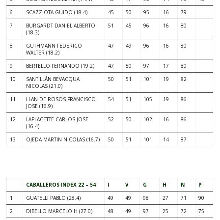
6
SCAZZIOTA GUIDO (18.4)
45
50
95
16
79
7
BURGARDT DANIEL ALBERTO
51
45
96
16
80
(18.3)
8
GUTHMANN FEDERICO
47
49
96
16
80
WALTER (18.2)
9
BERTELLO FERNANDO (19.2)
47
50
97
17
80
10
SANTILLÁN BEVACQUA
50
51
101
19
82
NICOLAS (21.0)
11
LLAN DE ROSOS FRANCISCO
54
51
105
19
86
JOSE (16.9)
12
LAPLACETTE CARLOS JOSE
52
50
102
16
86
(16.4)
13
OJEDA MARTIN NICOLAS (16.7)
50
51
101
14
87
.
CABALLEROS INDEX 22 – 54
I
V
G
H
N
P
1
GUATELLI PABLO (28.4)
49
49
98
27
71
90
2
DIBELLO MARCELO H (27.0)
48
49
97
25
72
75