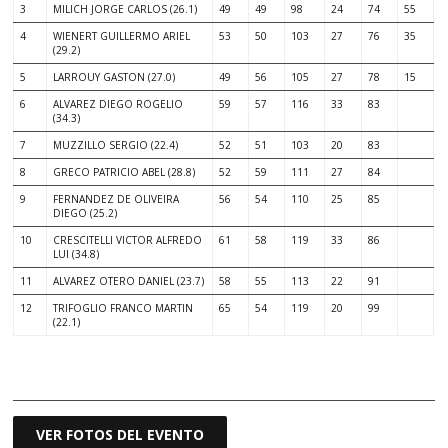
3
MILICH JORGE CARLOS (26.1)
49
49
98
24
74
55
4
WIENERT GUILLERMO ARIEL
53
50
103
27
76
35
(29.2)
5
LARROUY GASTON (27.0)
49
56
105
27
78
15
6
ALVAREZ DIEGO ROGELIO
59
57
116
33
83
(34.3)
7
MUZZILLO SERGIO (22.4)
52
51
103
20
83
8
GRECO PATRICIO ABEL (28.8)
52
59
111
27
84
9
FERNANDEZ DE OLIVEIRA
56
54
110
25
85
DIEGO (25.2)
10
CRESCITELLI VICTOR ALFREDO
61
58
119
33
86
LUI (34.8)
11
ALVAREZ OTERO DANIEL (23.7)
58
55
113
22
91
12
TRIFOGLIO FRANCO MARTIN
65
54
119
20
99
(22.1)
.
VER FOTOS DEL EVENTO