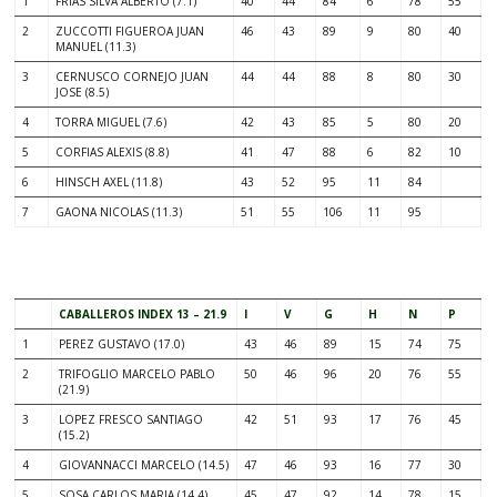
1
FRIAS SILVA ALBERTO (7.1)
40
44
84
6
78
55
2
ZUCCOTTI FIGUEROA JUAN
46
43
89
9
80
40
MANUEL (11.3)
3
CERNUSCO CORNEJO JUAN
44
44
88
8
80
30
JOSE (8.5)
4
TORRA MIGUEL (7.6)
42
43
85
5
80
20
5
CORFIAS ALEXIS (8.8)
41
47
88
6
82
10
6
HINSCH AXEL (11.8)
43
52
95
11
84
7
GAONA NICOLAS (11.3)
51
55
106
11
95
.
CABALLEROS INDEX 13 – 21.9
I
V
G
H
N
P
1
PEREZ GUSTAVO (17.0)
43
46
89
15
74
75
2
TRIFOGLIO MARCELO PABLO
50
46
96
20
76
55
(21.9)
3
LOPEZ FRESCO SANTIAGO
42
51
93
17
76
45
(15.2)
4
GIOVANNACCI MARCELO (14.5)
47
46
93
16
77
30
5
SOSA CARLOS MARIA (14.4)
45
47
92
14
78
15