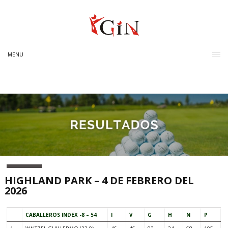
MENU
HIGHLAND PARK – 4 DE FEBRERO DEL
2026
CABALLEROS INDEX -8 – 54
I
V
G
H
N
P