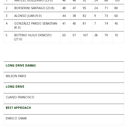
1
WAITZEL GUILLERMO (23.0)
46
46
92
24
68
105
2
BORSERINI SANTIAGO (23.8)
48
47
95
24
71
80
3
ALONSO JUAN (9.0)
44
38
82
9
73
60
4
GONZÁLEZ PARDO SEBASTIAN
41
40
81
7
74
45
(8.3)
5
BOTTINO HUGO ERNESTO
50
57
107
28
79
10
(27.0)
.
LONG DRIVE DAMAS
WILSON PARIS
LONG DRIVE
CLAVIJO FRANCISCO
BEST APPROACH
ENRICO OMAR