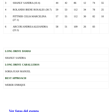
3
SHANLY SANDRA (10.4)
44
42
86
12
74
55
4
ROLANDO IRENE ROSALES (30.7)
59
53
112
34
78
25
5
PITTNER CELIA MARCELINA
57
55
112
30
82
10
(27.1)
6
ARCURI ANDREA ALEJANDRA
58
51
109
26
83
(23.5)
.
LONG DRIVE DAMAS
SHANLY SANDRA
LONG DRIVE CABALLEROS
SORIA JUAN MANUEL
BEST APPROACH
WEBER ENRIQUE
.
Ver fotos del evento