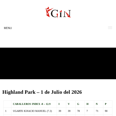
MENU
Highland Park – 1 de Julio del 2026
CABALLEROS INDEX -8 – 12.9
I
V
G
H
N
P
1
UGARTE IGNACIO MANUEL (7.2)
39
39
78
7
71
90