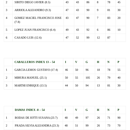
2
SIRITO DIEGO JAVIER (8.5)
43
43
86
8
78
45
3
ARRIOLA ALEJANDRO (9.3)
47
43
90
9
81
30
4
GOMEZ MACIEL FRANCISCO JOSE
43
47
90
7
83
20
(7.8)
5
LOPEZ JUAN FRANCISCO (6.4)
49
43
92
6
86
10
6
CASADO LUIS (12.6)
47
52
99
12
87
.
CABALLEROS INDEX 13 – 54
I
V
G
H
N
P
1
GARCIA LEMOS GUSTAVO (17.4)
46
50
96
18
78
55
2
MIHURA MANUEL (25.1)
50
55
105
26
79
40
3
MARTHI ENRIQUE (13.5)
44
50
94
13
81
30
.
DAMAS INDEX -8 – 54
I
V
G
H
N
P
1
BODAS DE IOTTI SUSANA (23.7)
48
49
97
26
71
90
2
PRADA SILVIA ALEJANDRA (23.3)
48
51
99
26
73
70