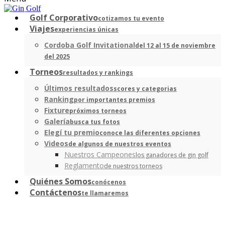
Golf Corporativo
cotizamos tu evento
Viajes
experiencias únicas
Cordoba Golf Invitational
del 12 al 15 de noviembre
del 2025
Torneos
resultados y rankings
Últimos resultados
scores y categorias
Ranking
por importantes premios
Fixture
próximos torneos
Galería
busca tus fotos
Elegí tu premio
conoce las diferentes opciones
Videos
de algunos de nuestros eventos
Nuestros Campeones
los ganadores de gin golf
Reglamento
de nuestros torneos
Quiénes Somos
conócenos
Contáctenos
te llamaremos