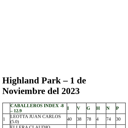
Highland Park – 1 de
Noviembre del 2023
CABALLEROS INDEX -8
I
V
G
H
N
P
– 12.9
LEOTTA JUAN CARLOS
1
40
38
78
4
74
30
(5.0)
ELLERA CLAUDIO