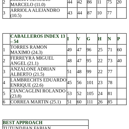
2
44
42
86
11
75
20
MARCELO (11.0)
ARRIOLA ALEJANDRO
3
43
44
87
10
77
(10.5)
.
CABALLEROS INDEX 13
I
V
G
H
N
P
– 54
TORRES RAMON
1
49
47
96
25
71
60
MAXIMO (24.3)
FERREYRA MIGUEL
2
48
47
95
22
73
40
ANGEL (21.1)
ANZALONE ADRIAN
3
51
48
99
22
77
ALBERTO (21.5)
LAMBRECHTS EDUARDO
4
45
56
101
23
78
ENRIQUE (22.6)
CIANCAGLINI ROLANDO
5
53
52
105
24
81
(23.8)
6
CORREA MARTIN (25.1)
51
60
111
26
85
.
BEST APPROACH
TUTUNDJIAN FABIAN