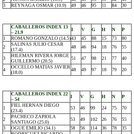
3
REYNAGA OSMAR (10.9)
49
46
95
11
84
30
.
CABALLEROS INDEX 13
I
V
G
H
N
P
– 21.9
1
ROMANO GONZALO (14.5)
43
45
88
15
73
80
SALINAS JULIO CESAR
2
48
46
94
18
76
55
(17.4)
HILEMAN RIVERA JORGE
3
51
47
98
21
77
40
GUILLERMO (20.5)
OCCELLO MATIAS JAVIER
4
48
49
97
18
79
20
(18.0)
.
CABALLEROS INDEX 22
I
V
G
H
N
P
– 54
FIEL HERNAN DIEGO
1
53
46
99
24
75
70
(23.4)
PACHECO ZAPIOLA
2
53
49
102
26
76
55
SANTIAGO (25.0)
3
OGUE EMILIO (34.1)
58
56
114
36
78
35
RODRIGUEZ RICARDO