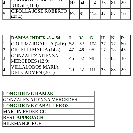
4
60
54
114
33
81
20
JORGE (31.4)
CIPOLLA JOSE ROBERTO
5
63
61
124
42
82
10
(40.4)
.
DAMAS INDEX -8 – 54
I
V
G
H
N
P
1
CIOFI MARGARITA (24.6)
52
52
104
27
77
60
2
ORTELLI MARIA (14.8)
47
48
95
17
78
45
GONZALEZ ATIENZA
3
46
52
98
15
83
30
MERCEDES (12.9)
VILLALOBOS MARIA
4
59
52
111
23
88
20
DEL CARMEN (20.1)
.
LONG DRIVE DAMAS
GONZALEZ ATIENZA MERCEDES
LONG DRIVE CABALLEROS
MARTIN FEDERICO
BEST APPROACH
HILEMAN JORGE