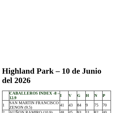
Highland Park – 10 de Junio
del 2026
CABALLEROS INDEX -8 –
I
V
G
H
N
P
12.9
SAN MARTIN FRANCISCO
1
41
43
84
9
75
70
ZENON (9.5)
2
AUÑON RAMIRO (10.9)
48
45
93
11
82
40