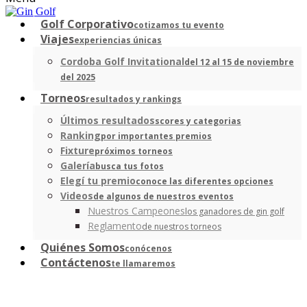
Golf Corporativo
cotizamos tu evento
Viajes
experiencias únicas
Cordoba Golf Invitational
del 12 al 15 de noviembre
del 2025
Torneos
resultados y rankings
Últimos resultados
scores y categorias
Ranking
por importantes premios
Fixture
próximos torneos
Galería
busca tus fotos
Elegí tu premio
conoce las diferentes opciones
Videos
de algunos de nuestros eventos
Nuestros Campeones
los ganadores de gin golf
Reglamento
de nuestros torneos
Quiénes Somos
conócenos
Contáctenos
te llamaremos