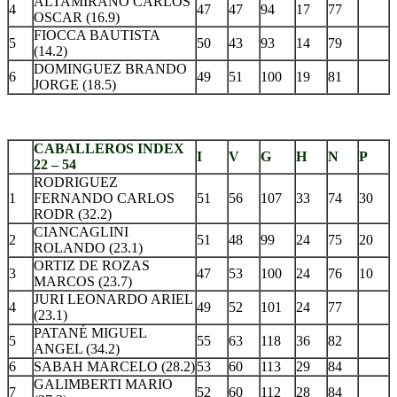
ALTAMIRANO CARLOS
4
47
47
94
17
77
OSCAR (16.9)
FIOCCA BAUTISTA
5
50
43
93
14
79
(14.2)
DOMINGUEZ BRANDO
6
49
51
100
19
81
JORGE (18.5)
.
CABALLEROS INDEX
I
V
G
H
N
P
22 – 54
RODRIGUEZ
1
FERNANDO CARLOS
51
56
107
33
74
30
RODR (32.2)
CIANCAGLINI
2
51
48
99
24
75
20
ROLANDO (23.1)
ORTIZ DE ROZAS
3
47
53
100
24
76
10
MARCOS (23.7)
JURI LEONARDO ARIEL
4
49
52
101
24
77
(23.1)
PATANÉ MIGUEL
5
55
63
118
36
82
ANGEL (34.2)
6
SABAH MARCELO (28.2)
53
60
113
29
84
GALIMBERTI MARIO
7
52
60
112
28
84