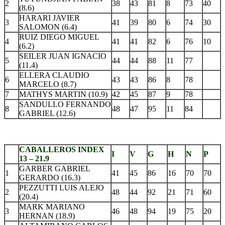
2
38
43
81
8
73
40
(8.6)
HARARI JAVIER
3
41
39
80
6
74
30
SALOMON (6.4)
RUIZ DIEGO MIGUEL
4
41
41
82
6
76
10
(6.2)
SEILER JUAN IGNACIO
5
44
44
88
11
77
(11.4)
ELLERA CLAUDIO
6
43
43
86
8
78
MARCELO (8.7)
7
MATHYS MARTIN (10.9)
42
45
87
9
78
SANDULLO FERNANDO
8
48
47
95
11
84
GABRIEL (12.6)
.
CABALLEROS INDEX
I
V
G
H
N
P
13 – 21.9
GARBER GABRIEL
1
41
45
86
16
70
70
GERARDO (16.3)
PEZZUTTI LUIS ALEJO
2
48
44
92
21
71
60
(20.4)
MARK MARIANO
3
46
48
94
19
75
20
HERNAN (18.9)