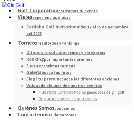
Golf Corporativo
cotizamos tu evento
Viajes
experiencias únicas
Cordoba Golf Invitational
del 12 al 15 de noviembre
del 2025
Torneos
resultados y rankings
Últimos resultados
scores y categorias
Ranking
por importantes premios
Fixture
próximos torneos
Galería
busca tus fotos
Elegí tu premio
conoce las diferentes opciones
Videos
de algunos de nuestros eventos
Nuestros Campeones
los ganadores de gin golf
Reglamento
de nuestros torneos
Quiénes Somos
conócenos
Contáctenos
te llamaremos