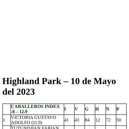
Highland Park – 10 de Mayo
del 2023
CABALLEROS INDEX
I
V
G
H
N
P
-8 – 12.9
VICTORIA GUSTAVO
1
41
43
84
12
72
50
ADOLFO (11.9)
TUTUNDJIAN FABIAN