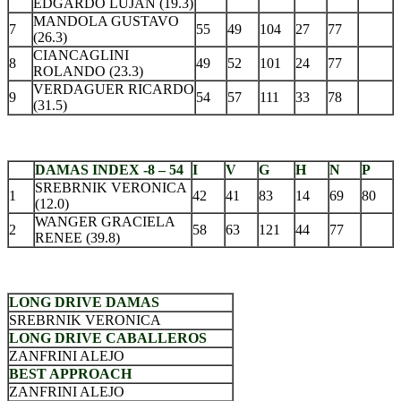
EDGARDO LUJAN (19.3)
MANDOLA GUSTAVO
7
55
49
104
27
77
(26.3)
CIANCAGLINI
8
49
52
101
24
77
ROLANDO (23.3)
VERDAGUER RICARDO
9
54
57
111
33
78
(31.5)
.
DAMAS INDEX -8 – 54
I
V
G
H
N
P
SREBRNIK VERONICA
1
42
41
83
14
69
80
(12.0)
WANGER GRACIELA
2
58
63
121
44
77
RENEE (39.8)
.
LONG DRIVE DAMAS
SREBRNIK VERONICA
LONG DRIVE CABALLEROS
ZANFRINI ALEJO
BEST APPROACH
ZANFRINI ALEJO