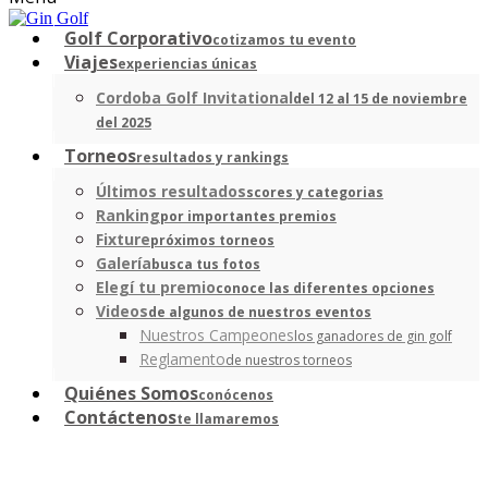
Golf Corporativo
cotizamos tu evento
Viajes
experiencias únicas
Cordoba Golf Invitational
del 12 al 15 de noviembre
del 2025
Torneos
resultados y rankings
Últimos resultados
scores y categorias
Ranking
por importantes premios
Fixture
próximos torneos
Galería
busca tus fotos
Elegí tu premio
conoce las diferentes opciones
Videos
de algunos de nuestros eventos
Nuestros Campeones
los ganadores de gin golf
Reglamento
de nuestros torneos
Quiénes Somos
conócenos
Contáctenos
te llamaremos