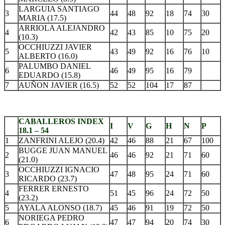
LARGUIA SANTIAGO
3
44
48
92
18
74
30
MARIA (17.5)
ARRIOLA ALEJANDRO
4
42
43
85
10
75
20
(10.3)
OCCHIUZZI JAVIER
5
43
49
92
16
76
10
ALBERTO (16.0)
PALUMBO DANIEL
6
46
49
95
16
79
EDUARDO (15.8)
7
AUÑON JAVIER (16.5)
52
52
104
17
87
.
CABALLEROS INDEX
I
V
G
H
N
P
18.1 – 54
1
ZANFRINI ALEJO (20.4)
42
46
88
21
67
100
BUGGE JUAN MANUEL
2
46
46
92
21
71
60
(21.0)
OCCHIUZZI IGNACIO
3
47
48
95
24
71
60
RICARDO (23.7)
FERRER ERNESTO
4
51
45
96
24
72
50
(23.2)
5
AYALA ALONSO (18.7)
45
46
91
19
72
50
NORIEGA PEDRO
6
47
47
94
20
74
30