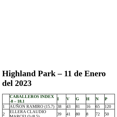
Highland Park – 11 de Enero
del 2023
CABALLEROS INDEX
I
V
G
H
N
P
-8 – 18.1
1
AUÑON RAMIRO (15.7)
38
43
81
16
65
120
ELLERA CLAUDIO
2
39
41
80
8
72
50
MARCELO (8.5)