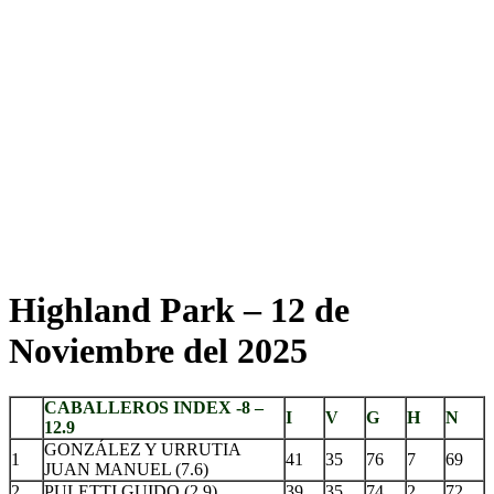
Highland Park – 12 de
Noviembre del 2025
CABALLEROS INDEX -8 –
I
V
G
H
N
12.9
GONZÁLEZ Y URRUTIA
1
41
35
76
7
69
JUAN MANUEL (7.6)
2
PULETTI GUIDO (2.9)
39
35
74
2
72