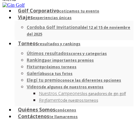
Golf Corporativo
cotizamos tu evento
Viajes
experiencias únicas
Cordoba Golf Invitational
del 12 al 15 de noviembre
del 2025
Torneos
resultados y rankings
Últimos resultados
scores y categorias
Ranking
por importantes premios
Fixture
próximos torneos
Galería
busca tus fotos
Elegí tu premio
conoce las diferentes opciones
Videos
de algunos de nuestros eventos
Nuestros Campeones
los ganadores de gin golf
Reglamento
de nuestros torneos
Quiénes Somos
conócenos
Contáctenos
te llamaremos