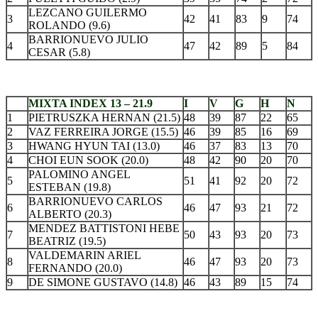
LEZCANO GUILERMO
3
42
41
83
9
74
ROLANDO (9.6)
BARRIONUEVO JULIO
4
47
42
89
5
84
CESAR (5.8)
.
MIXTA INDEX 13 – 21.9
I
V
G
H
N
1
PIETRUSZKA HERNAN (21.5)
48
39
87
22
65
2
VAZ FERREIRA JORGE (15.5)
46
39
85
16
69
3
HWANG HYUN TAI (13.0)
46
37
83
13
70
4
CHOI EUN SOOK (20.0)
48
42
90
20
70
PALOMINO ANGEL
5
51
41
92
20
72
ESTEBAN (19.8)
BARRIONUEVO CARLOS
6
46
47
93
21
72
ALBERTO (20.3)
MENDEZ BATTISTONI HEBE
7
50
43
93
20
73
BEATRIZ (19.5)
VALDEMARIN ARIEL
8
46
47
93
20
73
FERNANDO (20.0)
9
DE SIMONE GUSTAVO (14.8)
46
43
89
15
74
.