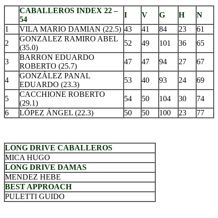
CABALLEROS INDEX 22 –
I
V
G
H
N
54
1
VILA MARIO DAMIAN (22.5)
43
41
84
23
61
GONZALEZ RAMIRO ABEL
2
52
49
101
36
65
(35.0)
BARRON EDUARDO
3
47
47
94
27
67
ROBERTO (25.7)
GONZÁLEZ PANAL
4
53
40
93
24
69
EDUARDO (23.3)
CACCHIONE ROBERTO
5
54
50
104
30
74
(29.1)
6
LÓPEZ ÁNGEL (22.3)
50
50
100
23
77
.
LONG DRIVE CABALLEROS
MICA HUGO
LONG DRIVE DAMAS
MENDEZ HEBE
BEST APPROACH
PULETTI GUIDO
.